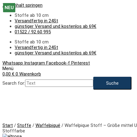
Zum Inhalt springen
NEU
NEU
NEU
NEU
NEU
NEU
NEU
NEU
Stoffe ab 10 cm
Versandfertig in 24St
günstiger Versand und kostenlos ab 69€
01522 / 92 60 995
Stoffe ab 10 cm
Versandfertig in 24St
günstiger Versand und kostenlos ab 69€
Whatsapp
Instagram
Facebook-f
Pinterest
Menü
0,00
€
0
Warenkorb
Search for:
NEU
Start
/
Stoffe
/
Waffelpiqué
/ Waffelpique Stoff – Größe mittel U
Stofffarbe