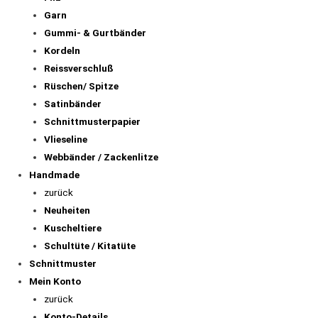
Garn
Gummi- & Gurtbänder
Kordeln
Reissverschluß
Rüschen/ Spitze
Satinbänder
Schnittmusterpapier
Vlieseline
Webbänder / Zackenlitze
Handmade
zurück
Neuheiten
Kuscheltiere
Schultüte / Kitatüte
Schnittmuster
Mein Konto
zurück
Konto-Details