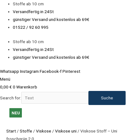
Zum
Stoffe ab 10 cm
Inhalt
Versandfertig in 24St
springen
günstiger Versand und kostenlos ab 69€
01522 / 92 60 995
Stoffe ab 10 cm
Versandfertig in 24St
günstiger Versand und kostenlos ab 69€
Whatsapp
Instagram
Facebook-f
Pinterest
Menü
0,00
€
0
Warenkorb
Search for:
Viskose
Ursprünglicher
Ursprünglicher
Aktueller
Aktueller
NEU
NEU
NEU
NEU
NEU
NEU
NEU
Stoff
Preis
Preis
Preis
Preis
NEU
-
war:
war:
ist:
ist:
Start
/
Stoffe
/
Viskose
/
Viskose uni
/ Viskose Stoff – Uni
Uni
21,90 €
21,90 €
14,90 €.
14,90 €.
froschgrün 2.0
froschgrün