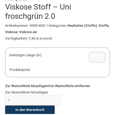
Viskose Stoff – Uni
2.0
Menge
froschgrün 2.0
Artikelnummer:
5000-850-1
Kategorien:
Neuheiten (Stoffe)
,
Stoffe
,
Viskose
,
Viskose uni
Verfügbarkeit:
7,40 m in stock
benötigte Länge (m)
Produktpreis
Zur Wunschliste hinzufügen
Von Wunschliste entfernen
Zur Wunschliste hinzufügen
In den Warenkorb