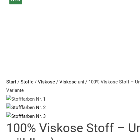
Viskose
Preis
Preis
Preis
Preis
Stoff
war:
war:
ist:
ist:
-
21,90 €
21,90 €
14,90 €.
14,90 €.
Uni
(Farben
wählbar)
Menge
Start
/
Stoffe
/
Viskose
/
Viskose uni
/ 100% Viskose Stoff – Un
Variante
100% Viskose Stoff – Un