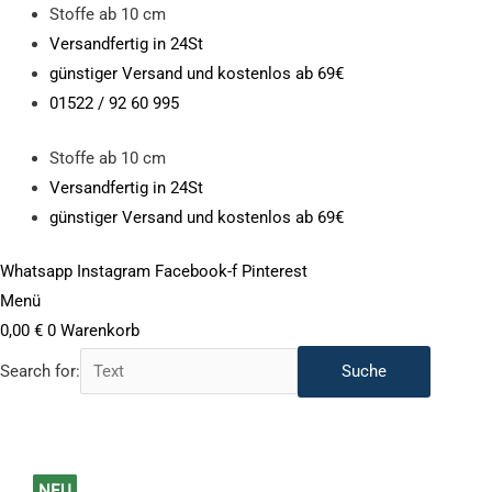
Zum
Stoffe ab 10 cm
Inhalt
Versandfertig in 24St
springen
günstiger Versand und kostenlos ab 69€
01522 / 92 60 995
Stoffe ab 10 cm
Versandfertig in 24St
günstiger Versand und kostenlos ab 69€
Whatsapp
Instagram
Facebook-f
Pinterest
Menü
0,00
€
0
Warenkorb
Search for:
100%
Ursprünglicher
Ursprünglicher
Aktueller
Aktueller
NEU
NEU
NEU
NEU
NEU
NEU
NEU
NEU