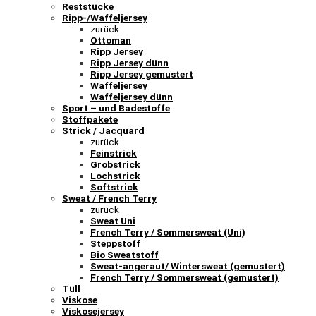
Reststücke
Ripp-/Waffeljersey
zurück
Ottoman
Ripp Jersey
Ripp Jersey dünn
Ripp Jersey gemustert
Waffeljersey
Waffeljersey dünn
Sport – und Badestoffe
Stoffpakete
Strick / Jacquard
zurück
Feinstrick
Grobstrick
Lochstrick
Softstrick
Sweat / French Terry
zurück
Sweat Uni
French Terry / Sommersweat (Uni)
Steppstoff
Bio Sweatstoff
Sweat-angeraut/ Wintersweat (gemustert)
French Terry / Sommersweat (gemustert)
Tüll
Viskose
Viskosejersey