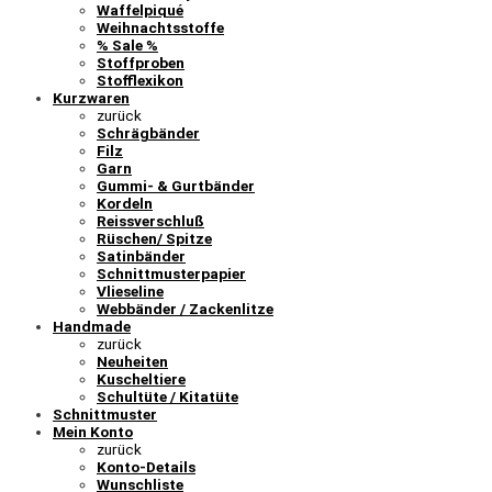
Waffelpiqué
Weihnachtsstoffe
% Sale %
Stoffproben
Stofflexikon
Kurzwaren
zurück
Schrägbänder
Filz
Garn
Gummi- & Gurtbänder
Kordeln
Reissverschluß
Rüschen/ Spitze
Satinbänder
Schnittmusterpapier
Vlieseline
Webbänder / Zackenlitze
Handmade
zurück
Neuheiten
Kuscheltiere
Schultüte / Kitatüte
Schnittmuster
Mein Konto
zurück
Konto-Details
Wunschliste