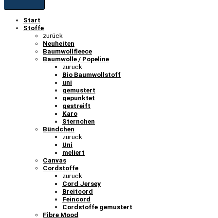
Start
Stoffe
zurück
Neuheiten
Baumwollfleece
Baumwolle / Popeline
zurück
Bio Baumwollstoff
uni
gemustert
gepunktet
gestreift
Karo
Sternchen
Bündchen
zurück
Uni
meliert
Canvas
Cordstoffe
zurück
Cord Jersey
Breitcord
Feincord
Cordstoffe gemustert
Fibre Mood