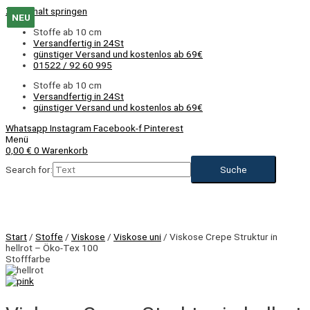
Zum Inhalt springen
NEU
NEU
NEU
NEU
NEU
NEU
NEU
Stoffe ab 10 cm
Versandfertig in 24St
günstiger Versand und kostenlos ab 69€
01522 / 92 60 995
Stoffe ab 10 cm
Versandfertig in 24St
günstiger Versand und kostenlos ab 69€
Whatsapp
Instagram
Facebook-f
Pinterest
Menü
0,00
€
0
Warenkorb
Search for:
NEU
Start
/
Stoffe
/
Viskose
/
Viskose uni
/ Viskose Crepe Struktur in
hellrot – Öko-Tex 100
Stofffarbe