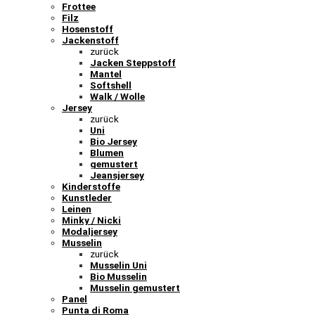
Frottee
Filz
Hosenstoff
Jackenstoff
zurück
Jacken Steppstoff
Mantel
Softshell
Walk / Wolle
Jersey
zurück
Uni
Bio Jersey
Blumen
gemustert
Jeansjersey
Kinderstoffe
Kunstleder
Leinen
Minky / Nicki
Modaljersey
Musselin
zurück
Musselin Uni
Bio Musselin
Musselin gemustert
Panel
Punta di Roma