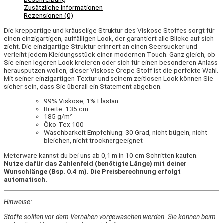
Zusätzliche Informationen
Rezensionen (0)
Die
kreppartige und kräuselige
Struktur des Viskose Stoffes sorgt für
einen einzigartigen, auffälligen Look, der garantiert alle Blicke auf sich
zieht. Die einzigartige Struktur erinnert an einen Seersucker und
verleiht jedem Kleidungsstück einen modernen Touch. Ganz gleich, ob
Sie einen legeren Look kreieren oder sich für einen besonderen Anlass
herausputzen wollen, dieser Viskose Crepe Stoff ist die perfekte Wahl.
Mit seiner einzigartigen Textur und seinem zeitlosen Look können Sie
sicher sein, dass Sie überall ein Statement abgeben.
99% Viskose, 1% Elastan
Breite: 135 cm
185 g/m²
Öko-Tex 100
Waschbarkeit Empfehlung: 30 Grad, nicht bügeln, nicht
bleichen, nicht trocknergeeignet
Meterware kannst du bei uns ab 0,1 m in 10 cm Schritten kaufen.
Nutze dafür das Zahlenfeld (benötigte Länge) mit deiner
Wunschlänge (Bsp. 0.4 m). Die Preisberechnung erfolgt
automatisch.
Hinweise:
Stoffe sollten vor dem Vernähen vorgewaschen werden. Sie können beim