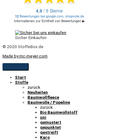
Sicher Einkaufen
© 2020 StoffeBox.de
Made by mc-meyer.com
Start
Stoffe
zurück
Neuheiten
Baumwollfleece
Baumwolle / Popeline
zurück
Bio Baumwollstoff
uni
gemustert
gepunktet
gestreift
Karo