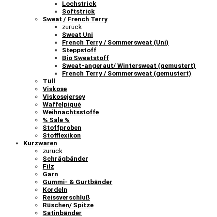
Lochstrick
Softstrick
Sweat / French Terry
zurück
Sweat Uni
French Terry / Sommersweat (Uni)
Steppstoff
Bio Sweatstoff
Sweat-angeraut/ Wintersweat (gemustert)
French Terry / Sommersweat (gemustert)
Tüll
Viskose
Viskosejersey
Waffelpiqué
Weihnachtsstoffe
% Sale %
Stoffproben
Stofflexikon
Kurzwaren
zurück
Schrägbänder
Filz
Garn
Gummi- & Gurtbänder
Kordeln
Reissverschluß
Rüschen/ Spitze
Satinbänder