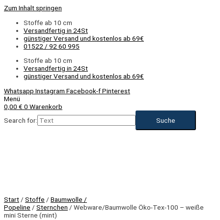
Zum Inhalt springen
Stoffe ab 10 cm
Versandfertig in 24St
günstiger Versand und kostenlos ab 69€
01522 / 92 60 995
Stoffe ab 10 cm
Versandfertig in 24St
günstiger Versand und kostenlos ab 69€
Whatsapp
Instagram
Facebook-f
Pinterest
Menü
0,00
€
0
Warenkorb
Search for:
Start
/
Stoffe
/
Baumwolle /
Popeline
/
Sternchen
/ Webware/Baumwolle Öko-Tex-100 – weiße
mini Sterne (mint)