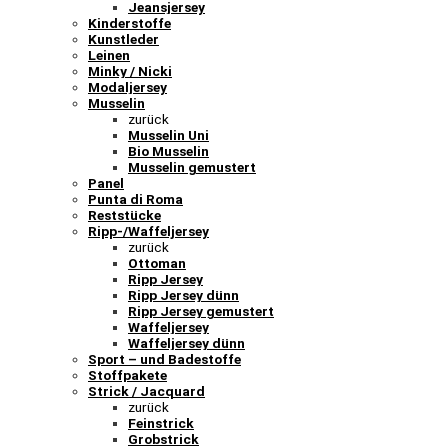
Jeansjersey
Kinderstoffe
Kunstleder
Leinen
Minky / Nicki
Modaljersey
Musselin
zurück
Musselin Uni
Bio Musselin
Musselin gemustert
Panel
Punta di Roma
Reststücke
Ripp-/Waffeljersey
zurück
Ottoman
Ripp Jersey
Ripp Jersey dünn
Ripp Jersey gemustert
Waffeljersey
Waffeljersey dünn
Sport – und Badestoffe
Stoffpakete
Strick / Jacquard
zurück
Feinstrick
Grobstrick