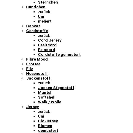
Sternchen
Bündchen
zurück
Uni
meliert
Canvas
Cordstoffe
zurück
Cord Jersey
Breitcord
Feincord
Cordstoffe gemustert
Fibre Mood
Frottee
Filz
Hosenstoff
Jackenstoff
zurück
Jacken Steppstoff
Mantel
Softshell
Walk / Wolle
Jersey
zurück
Uni
Bio Jersey
Blumen
gemustert