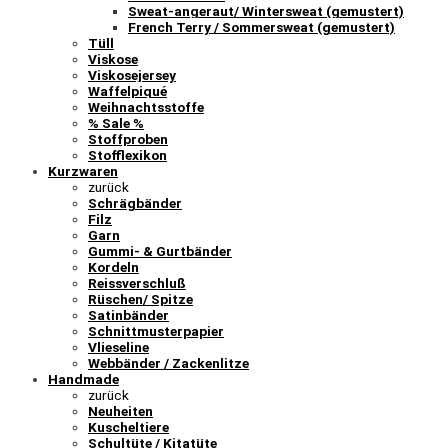
Sweat-angeraut/ Wintersweat (gemustert)
French Terry / Sommersweat (gemustert)
Tüll
Viskose
Viskosejersey
Waffelpiqué
Weihnachtsstoffe
% Sale %
Stoffproben
Stofflexikon
Kurzwaren
zurück
Schrägbänder
Filz
Garn
Gummi- & Gurtbänder
Kordeln
Reissverschluß
Rüschen/ Spitze
Satinbänder
Schnittmusterpapier
Vlieseline
Webbänder / Zackenlitze
Handmade
zurück
Neuheiten
Kuscheltiere
Schultüte / Kitatüte