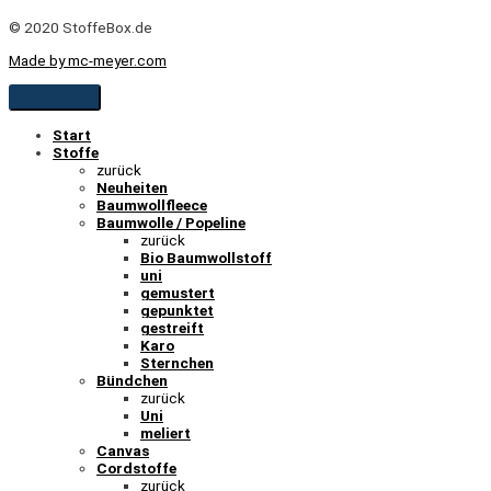
© 2020 StoffeBox.de
Made by mc-meyer.com
Start
Stoffe
zurück
Neuheiten
Baumwollfleece
Baumwolle / Popeline
zurück
Bio Baumwollstoff
uni
gemustert
gepunktet
gestreift
Karo
Sternchen
Bündchen
zurück
Uni
meliert
Canvas
Cordstoffe
zurück