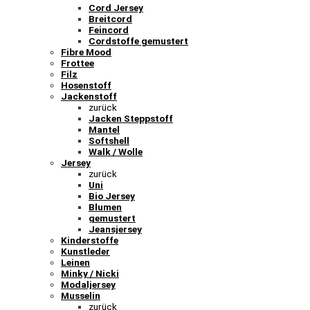
Cord Jersey
Breitcord
Feincord
Cordstoffe gemustert
Fibre Mood
Frottee
Filz
Hosenstoff
Jackenstoff
zurück
Jacken Steppstoff
Mantel
Softshell
Walk / Wolle
Jersey
zurück
Uni
Bio Jersey
Blumen
gemustert
Jeansjersey
Kinderstoffe
Kunstleder
Leinen
Minky / Nicki
Modaljersey
Musselin
zurück