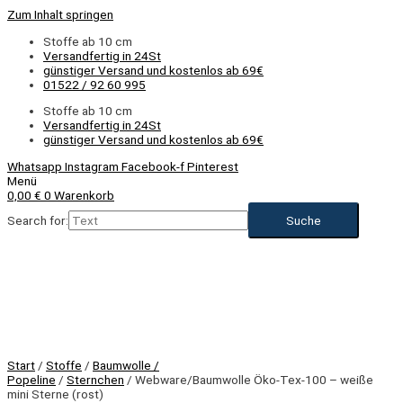
Zum Inhalt springen
Stoffe ab 10 cm
Versandfertig in 24St
günstiger Versand und kostenlos ab 69€
01522 / 92 60 995
Stoffe ab 10 cm
Versandfertig in 24St
günstiger Versand und kostenlos ab 69€
Whatsapp
Instagram
Facebook-f
Pinterest
Menü
0,00
€
0
Warenkorb
Search for:
Start
/
Stoffe
/
Baumwolle /
Popeline
/
Sternchen
/ Webware/Baumwolle Öko-Tex-100 – weiße
mini Sterne (rost)