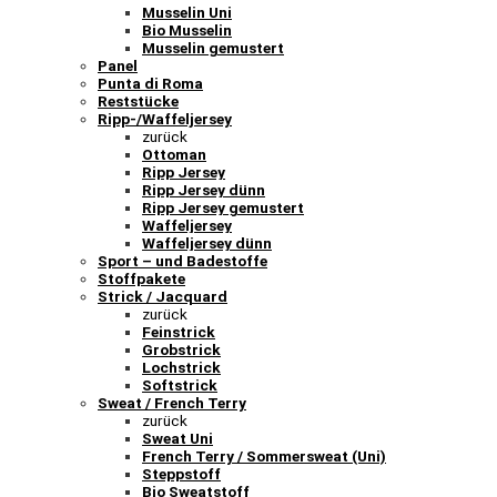
Musselin Uni
Bio Musselin
Musselin gemustert
Panel
Punta di Roma
Reststücke
Ripp-/Waffeljersey
zurück
Ottoman
Ripp Jersey
Ripp Jersey dünn
Ripp Jersey gemustert
Waffeljersey
Waffeljersey dünn
Sport – und Badestoffe
Stoffpakete
Strick / Jacquard
zurück
Feinstrick
Grobstrick
Lochstrick
Softstrick
Sweat / French Terry
zurück
Sweat Uni
French Terry / Sommersweat (Uni)
Steppstoff
Bio Sweatstoff