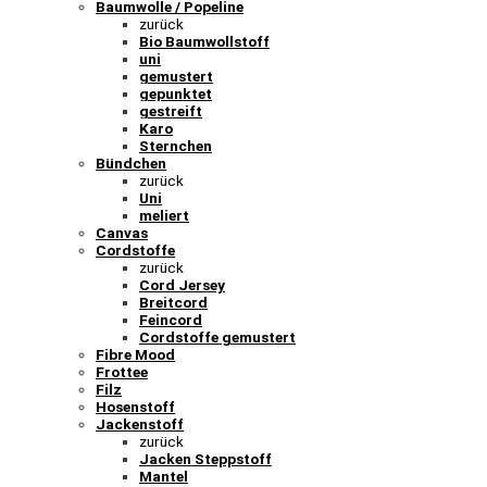
Baumwolle / Popeline
zurück
Bio Baumwollstoff
uni
gemustert
gepunktet
gestreift
Karo
Sternchen
Bündchen
zurück
Uni
meliert
Canvas
Cordstoffe
zurück
Cord Jersey
Breitcord
Feincord
Cordstoffe gemustert
Fibre Mood
Frottee
Filz
Hosenstoff
Jackenstoff
zurück
Jacken Steppstoff
Mantel