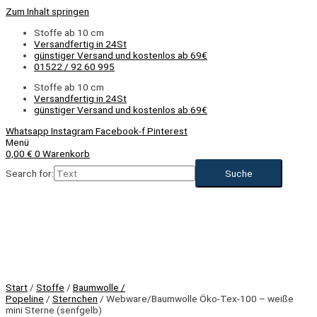
Zum Inhalt springen
Stoffe ab 10 cm
Versandfertig in 24St
günstiger Versand und kostenlos ab 69€
01522 / 92 60 995
Stoffe ab 10 cm
Versandfertig in 24St
günstiger Versand und kostenlos ab 69€
Whatsapp
Instagram
Facebook-f
Pinterest
Menü
0,00
€
0
Warenkorb
Search for:
Start
/
Stoffe
/
Baumwolle /
Popeline
/
Sternchen
/ Webware/Baumwolle Öko-Tex-100 – weiße
mini Sterne (senfgelb)