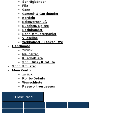
Schrägbänder
Filz
Garn
Gummi- & Gurtbänder
Kordeln
Reissverschluß
Rüschen/ Spitze
Satinbänder
Schnittmusterpapier
Vlieseline
Webbänder / Zackenlitze
Handmade
zurück
Neuheiten
Kuscheltiere
Schultüte / Kitatüte
Schnittmuster
Mein Konto
zurück
Konto-Details
Wunschliste
Passwort vergessen
× Close Panel