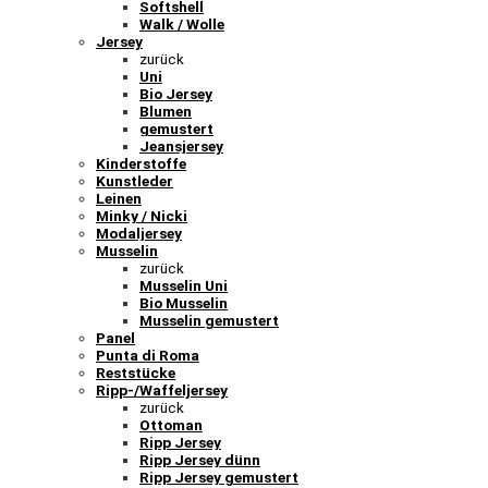
Softshell
Walk / Wolle
Jersey
zurück
Uni
Bio Jersey
Blumen
gemustert
Jeansjersey
Kinderstoffe
Kunstleder
Leinen
Minky / Nicki
Modaljersey
Musselin
zurück
Musselin Uni
Bio Musselin
Musselin gemustert
Panel
Punta di Roma
Reststücke
Ripp-/Waffeljersey
zurück
Ottoman
Ripp Jersey
Ripp Jersey dünn
Ripp Jersey gemustert