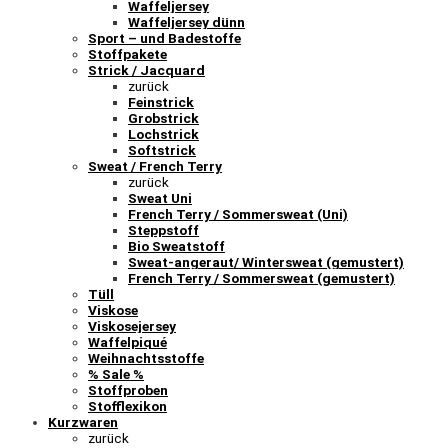
Waffeljersey
Waffeljersey dünn
Sport – und Badestoffe
Stoffpakete
Strick / Jacquard
zurück
Feinstrick
Grobstrick
Lochstrick
Softstrick
Sweat / French Terry
zurück
Sweat Uni
French Terry / Sommersweat (Uni)
Steppstoff
Bio Sweatstoff
Sweat-angeraut/ Wintersweat (gemustert)
French Terry / Sommersweat (gemustert)
Tüll
Viskose
Viskosejersey
Waffelpiqué
Weihnachtsstoffe
% Sale %
Stoffproben
Stofflexikon
Kurzwaren
zurück