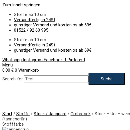
Zum Inhalt springen
Stoffe ab 10 cm
Versandfertig in 24St
günstiger Versand und kostenlos ab 69€
01522 / 92 60 995
Stoffe ab 10 cm
Versandfertig in 24St
günstiger Versand und kostenlos ab 69€
Whatsapp
Instagram
Facebook-f
Pinterest
Menü
0,00
€
0
Warenkorb
Search for:
Start
/
Stoffe
/
Strick / Jacquard
/
Grobstrick
/ Strick – Uni – we
(tannengrün)
Stofffarbe