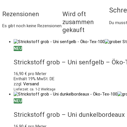
Schre
Rezensionen
Wird oft
zusammen
Du muss
Es gibt noch keine Rezensionen.
gekauft
NEU
Strickstoff grob – Uni senfgelb – Öko
16,90
€
pro Meter
Enthält 19% MwSt. DE
zzgl.
Versand
Lieferzeit: ca. 1-2 Werktage
NEU
Strickstoff grob – Uni dunkelbordeaux
16,90
€
pro Meter