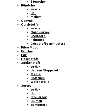
Sternchen
Bündchen
zurück
Uni
meliert
Canvas
Cordstoffe
zurück
Cord Jersey
Breitcord
Feincord
Cordstoffe gemustert
Fibre Mood
Frottee
Filz
Hosenstoff
Jackenstoff
zurück
Jacken Steppstoff
Mantel
Softshell
Walk / Wolle
Jersey
zurück
Uni
Bio Jersey
Blumen
gemustert