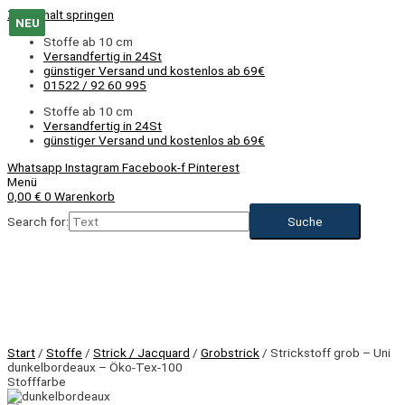
Zum Inhalt springen
NEU
NEU
NEU
NEU
Stoffe ab 10 cm
Versandfertig in 24St
günstiger Versand und kostenlos ab 69€
01522 / 92 60 995
Stoffe ab 10 cm
Versandfertig in 24St
günstiger Versand und kostenlos ab 69€
Whatsapp
Instagram
Facebook-f
Pinterest
Menü
0,00
€
0
Warenkorb
Search for:
NEU
Start
/
Stoffe
/
Strick / Jacquard
/
Grobstrick
/ Strickstoff grob – Uni
dunkelbordeaux – Öko-Tex-100
Stofffarbe