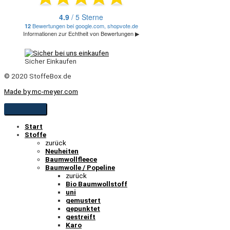
Sicher Einkaufen
© 2020 StoffeBox.de
Made by mc-meyer.com
Start
Stoffe
zurück
Neuheiten
Baumwollfleece
Baumwolle / Popeline
zurück
Bio Baumwollstoff
uni
gemustert
gepunktet
gestreift
Karo