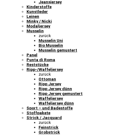
Jeansjersey
Kinderstoffe
Kunstleder
Leinen
Minky / Nicki
Modaljersey
Musselin
zurück
Musselin Uni
Bio Musselin
Musselin gemustert
Panel
Punta di Roma
Reststücke
Ripp-/Waffeljersey
zurück
Ottoman
Ripp Jersey
Ripp Jersey dünn
Ripp Jersey gemustert
Waffeljersey
Waffeljersey dünn
Sport – und Badestoffe
Stoffpakete
Strick / Jacquard
zurück
Feinstrick
Grobstrick