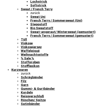
Lochstrick
Softstrick
Sweat / French Terry
zurück
Sweat Uni
French Terry / Sommersweat (Uni)
Steppstoff
Bio Sweatstoff
Sweat-angeraut/ Wintersweat (gemustert)
French Terry / Sommersweat (gemustert)
Tüll
Viskose
Viskosejersey
Waffelpiqué
Weihnachtsstoffe
% Sale %
Stoffproben
Stofflexikon
Kurzwaren
zurück
Schrägbänder
Filz
Garn
Gummi- & Gurtbänder
Kordeln
Reissverschluß
Rüschen/ Spitze
Satinbänder