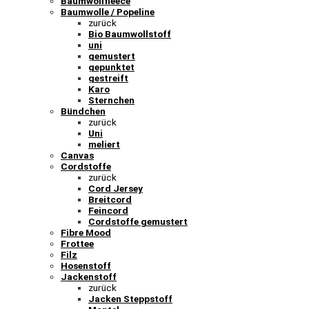
Baumwollfleece
Baumwolle / Popeline
zurück
Bio Baumwollstoff
uni
gemustert
gepunktet
gestreift
Karo
Sternchen
Bündchen
zurück
Uni
meliert
Canvas
Cordstoffe
zurück
Cord Jersey
Breitcord
Feincord
Cordstoffe gemustert
Fibre Mood
Frottee
Filz
Hosenstoff
Jackenstoff
zurück
Jacken Steppstoff