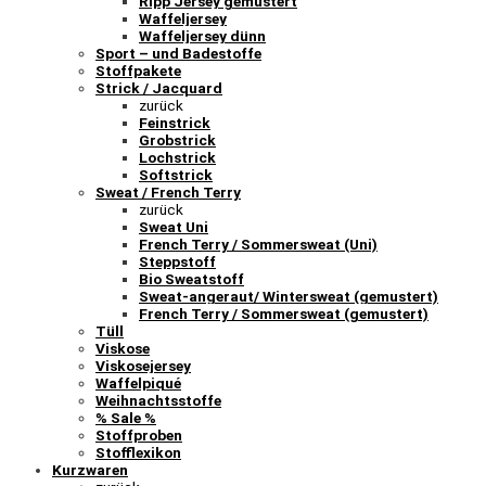
Ripp Jersey gemustert
Waffeljersey
Waffeljersey dünn
Sport – und Badestoffe
Stoffpakete
Strick / Jacquard
zurück
Feinstrick
Grobstrick
Lochstrick
Softstrick
Sweat / French Terry
zurück
Sweat Uni
French Terry / Sommersweat (Uni)
Steppstoff
Bio Sweatstoff
Sweat-angeraut/ Wintersweat (gemustert)
French Terry / Sommersweat (gemustert)
Tüll
Viskose
Viskosejersey
Waffelpiqué
Weihnachtsstoffe
% Sale %
Stoffproben
Stofflexikon
Kurzwaren