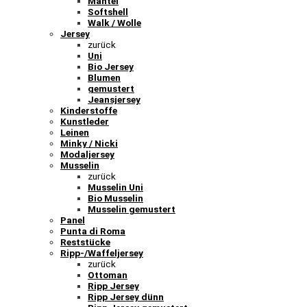
Mantel
Softshell
Walk / Wolle
Jersey
zurück
Uni
Bio Jersey
Blumen
gemustert
Jeansjersey
Kinderstoffe
Kunstleder
Leinen
Minky / Nicki
Modaljersey
Musselin
zurück
Musselin Uni
Bio Musselin
Musselin gemustert
Panel
Punta di Roma
Reststücke
Ripp-/Waffeljersey
zurück
Ottoman
Ripp Jersey
Ripp Jersey dünn