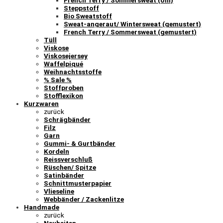
French Terry / Sommersweat (Uni)
Steppstoff
Bio Sweatstoff
Sweat-angeraut/ Wintersweat (gemustert)
French Terry / Sommersweat (gemustert)
Tüll
Viskose
Viskosejersey
Waffelpiqué
Weihnachtsstoffe
% Sale %
Stoffproben
Stofflexikon
Kurzwaren
zurück
Schrägbänder
Filz
Garn
Gummi- & Gurtbänder
Kordeln
Reissverschluß
Rüschen/ Spitze
Satinbänder
Schnittmusterpapier
Vlieseline
Webbänder / Zackenlitze
Handmade
zurück