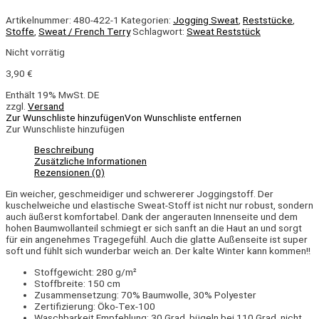
Artikelnummer:
480-422-1
Kategorien:
Jogging Sweat
,
Reststücke
,
Stoffe
,
Sweat / French Terry
Schlagwort:
Sweat Reststück
Nicht vorrätig
3,90
€
Enthält 19% MwSt. DE
zzgl.
Versand
Zur Wunschliste hinzufügen
Von Wunschliste entfernen
Zur Wunschliste hinzufügen
Beschreibung
Zusätzliche Informationen
Rezensionen (0)
Ein weicher, geschmeidiger und schwererer Joggingstoff. Der
kuschelweiche und elastische Sweat-Stoff ist nicht nur robust, sondern
auch äußerst komfortabel. Dank der angerauten Innenseite und dem
hohen Baumwollanteil schmiegt er sich sanft an die Haut an und sorgt
für ein angenehmes Tragegefühl. Auch die glatte Außenseite ist super
soft und fühlt sich wunderbar weich an. Der kalte Winter kann kommen!!
Stoffgewicht: 280 g/m²
Stoffbreite: 150 cm
Zusammensetzung: 70% Baumwolle, 30% Polyester
Zertifizierung: Öko-Tex-100
Waschbarkeit Empfehlung: 30 Grad, bügeln bei 110 Grad, nicht