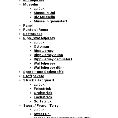
Modaljersey
Musselin
zurück
Musselin Uni
Bio Musselin
Musselin gemustert
Panel
Punta di Roma
Reststücke
Ripp-/Waffeljersey
zurück
Ottoman
Ripp Jersey
Ripp Jersey dünn
Ripp Jersey gemustert
Waffeljersey
Waffeljersey dünn
Sport – und Badestoffe
Stoffpakete
Strick / Jacquard
zurück
Feinstrick
Grobstrick
Lochstrick
Softstrick
Sweat / French Terry
zurück
Sweat Uni