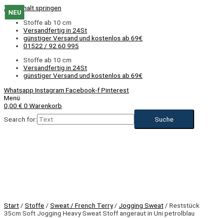
Zum Inhalt springen
NEU
NEU
NEU
NEU
NEU
NEU
NEU
NEU
NEU
NEU
NEU
Stoffe ab 10 cm
Versandfertig in 24St
günstiger Versand und kostenlos ab 69€
01522 / 92 60 995
Stoffe ab 10 cm
Versandfertig in 24St
günstiger Versand und kostenlos ab 69€
Whatsapp
Instagram
Facebook-f
Pinterest
Menü
0,00
€
0
Warenkorb
Search for:
Start
/
Stoffe
/
Sweat / French Terry
/
Jogging Sweat
/ Reststück
35cm Soft Jogging Heavy Sweat Stoff angeraut in Uni petrolblau