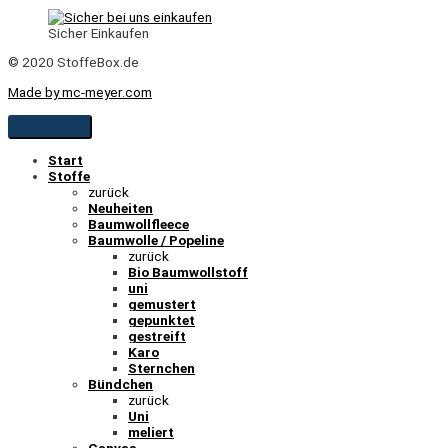
Sicher Einkaufen
© 2020 StoffeBox.de
Made by mc-meyer.com
Start
Stoffe
zurück
Neuheiten
Baumwollfleece
Baumwolle / Popeline
zurück
Bio Baumwollstoff
uni
gemustert
gepunktet
gestreift
Karo
Sternchen
Bündchen
zurück
Uni
meliert