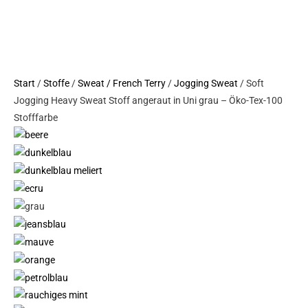
angeraut
in
Uni
grau
Start
/
Stoffe
/
Sweat / French Terry
/
Jogging Sweat
/ Soft
-
Jogging Heavy Sweat Stoff angeraut in Uni grau – Öko-Tex-100
Öko-
Stofffarbe
Tex-
100
Menge