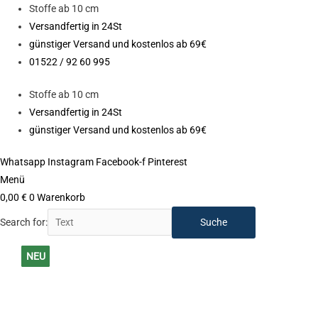
Zum
Stoffe ab 10 cm
Inhalt
Versandfertig in 24St
springen
günstiger Versand und kostenlos ab 69€
01522 / 92 60 995
Stoffe ab 10 cm
Versandfertig in 24St
günstiger Versand und kostenlos ab 69€
Whatsapp
Instagram
Facebook-f
Pinterest
Menü
0,00
€
0
Warenkorb
Search for:
Soft
NEU
NEU
NEU
NEU
NEU
NEU
NEU
NEU
NEU
NEU
NEU
Jogging
NEU
Heavy
Sweat
Stoff