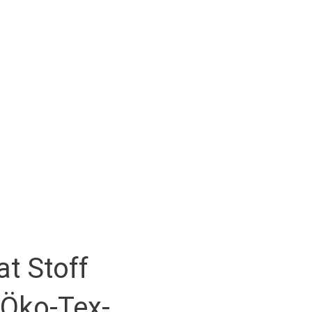
t Stoff
– Öko-Tex-