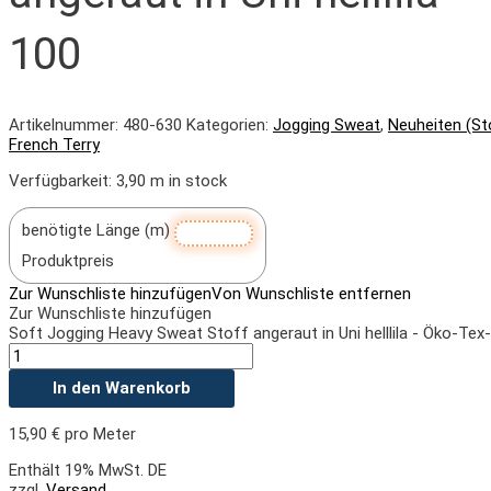
100
Artikelnummer:
480-630
Kategorien:
Jogging Sweat
,
Neuheiten (St
French Terry
Verfügbarkeit:
3,90 m in stock
benötigte Länge (m)
Produktpreis
Zur Wunschliste hinzufügen
Von Wunschliste entfernen
Zur Wunschliste hinzufügen
Soft Jogging Heavy Sweat Stoff angeraut in Uni helllila - Öko-Te
In den Warenkorb
15,90
€
pro Meter
Enthält 19% MwSt. DE
zzgl.
Versand