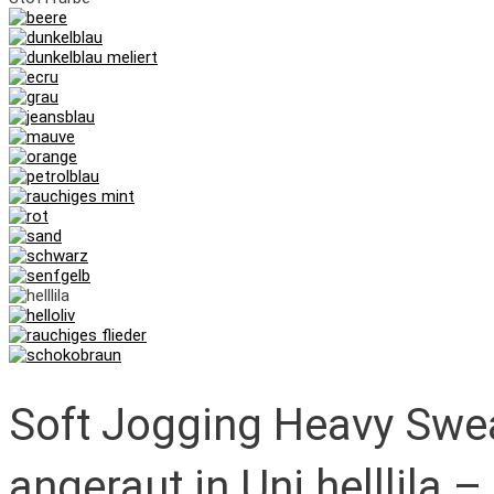
Soft Jogging Heavy Swea
angeraut in Uni helllila 