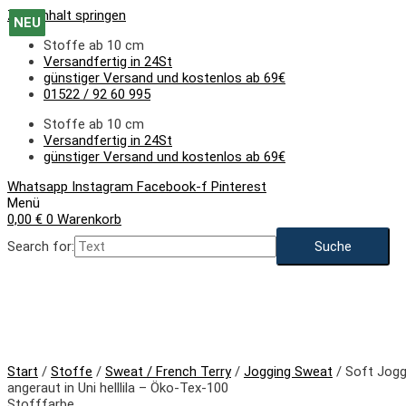
Zum Inhalt springen
NEU
NEU
NEU
NEU
NEU
NEU
NEU
NEU
NEU
NEU
NEU
Stoffe ab 10 cm
Versandfertig in 24St
günstiger Versand und kostenlos ab 69€
01522 / 92 60 995
Stoffe ab 10 cm
Versandfertig in 24St
günstiger Versand und kostenlos ab 69€
Whatsapp
Instagram
Facebook-f
Pinterest
Menü
0,00
€
0
Warenkorb
Search for:
NEU
Start
/
Stoffe
/
Sweat / French Terry
/
Jogging Sweat
/ Soft Jogg
angeraut in Uni helllila – Öko-Tex-100
Stofffarbe