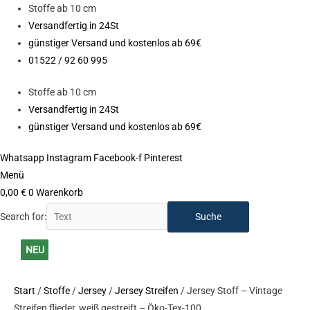
Zum
Stoffe ab 10 cm
Inhalt
Versandfertig in 24St
springen
günstiger Versand und kostenlos ab 69€
01522 / 92 60 995
Stoffe ab 10 cm
Versandfertig in 24St
günstiger Versand und kostenlos ab 69€
Whatsapp
Instagram
Facebook-f
Pinterest
Menü
0,00
€
0
Warenkorb
Search for:
Jersey
NEU
NEU
NEU
NEU
NEU
NEU
NEU
NEU
NEU
NEU
Stoff
NEU
-
Start
/
Stoffe
/
Jersey
/
Jersey Streifen
/ Jersey Stoff – Vintage
Vintage
Streifen flieder, weiß gestreift – Öko-Tex-100
Streifen