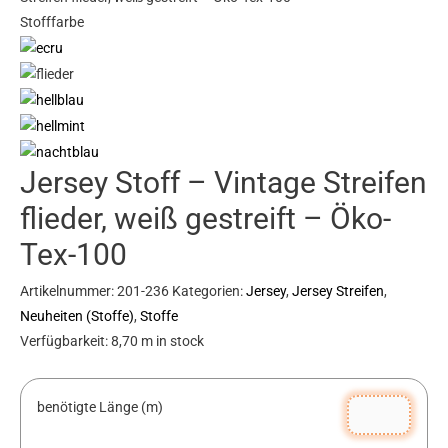
Stofffarbe
flieder,
weiß
gestreift
-
Öko-
Tex-
Jersey Stoff – Vintage Streifen
100
Menge
flieder, weiß gestreift – Öko-
Tex-100
Artikelnummer:
201-236
Kategorien:
Jersey
,
Jersey Streifen
,
Neuheiten (Stoffe)
,
Stoffe
Verfügbarkeit:
8,70 m in stock
benötigte Länge (m)