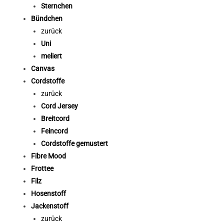
Sternchen
Bündchen
zurück
Uni
meliert
Canvas
Cordstoffe
zurück
Cord Jersey
Breitcord
Feincord
Cordstoffe gemustert
Fibre Mood
Frottee
Filz
Hosenstoff
Jackenstoff
zurück