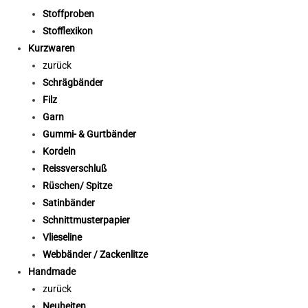
Stoffproben
Stofflexikon
Kurzwaren
zurück
Schrägbänder
Filz
Garn
Gummi- & Gurtbänder
Kordeln
Reissverschluß
Rüschen/ Spitze
Satinbänder
Schnittmusterpapier
Vlieseline
Webbänder / Zackenlitze
Handmade
zurück
Neuheiten