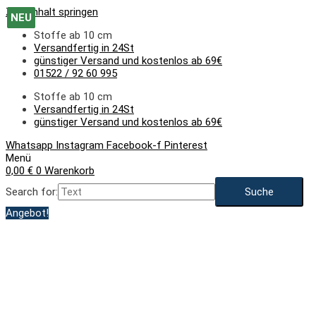
Zum Inhalt springen
NEU
NEU
NEU
NEU
Stoffe ab 10 cm
Versandfertig in 24St
günstiger Versand und kostenlos ab 69€
01522 / 92 60 995
Stoffe ab 10 cm
Versandfertig in 24St
günstiger Versand und kostenlos ab 69€
Whatsapp
Instagram
Facebook-f
Pinterest
Menü
0,00
€
0
Warenkorb
Search for:
Angebot!
NEU