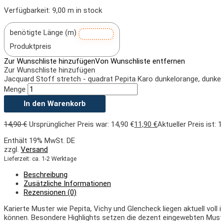
Verfügbarkeit:
9,00 m in stock
benötigte Länge (m)
Produktpreis
Zur Wunschliste hinzufügen
Von Wunschliste entfernen
Zur Wunschliste hinzufügen
Jacquard Stoff stretch - quadrat Pepita Karo dunkelorange, dunke
Menge
In den Warenkorb
14,90
€
Ursprünglicher Preis war: 14,90 €
11,90
€
Aktueller Preis ist: 
Enthält 19% MwSt. DE
zzgl.
Versand
Lieferzeit: ca. 1-2 Werktage
Beschreibung
Zusätzliche Informationen
Rezensionen (0)
Karierte Muster wie Pepita,
Vichy und
Glencheck liegen aktuell vol
können. Besondere Highlights setzen die dezent eingewebten Muste