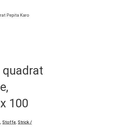
rat Pepita Karo
– quadrat
e,
ex 100
)
,
Stoffe
,
Strick /