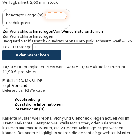
Verfügbarkeit:
2,60 m in stock
benötigte Länge (m)
Produktpreis
Zur Wunschliste hinzufügen
Von Wunschliste entfernen
Zur Wunschliste hinzufügen
Jacquard Stoff stretch - quadrat Pepita Karo pink, schwarz, weiß - Öko
Tex 100 Menge
In den Warenkorb
14,90
€
Ursprünglicher Preis war: 14,90 €
11,90
€
Aktueller Preis ist:
11,90 €.
pro Meter
Enthält 19% MwSt. DE
zzgl.
Versand
Lieferzeit: ca. 1-2 Werktage
Beschreibung
Zusätzliche Informationen
Rezensionen (0)
Karierte Muster wie Pepita,
Vichy und
Glencheck liegen aktuell voll im
Trend. Bekannte Designer wie Stella McCartney oder Balenciaga
kreieren angesagte Muster, die zu jedem Anlass getragen werden
können. Besondere Highlights setzen die dezent eingewebten Muster