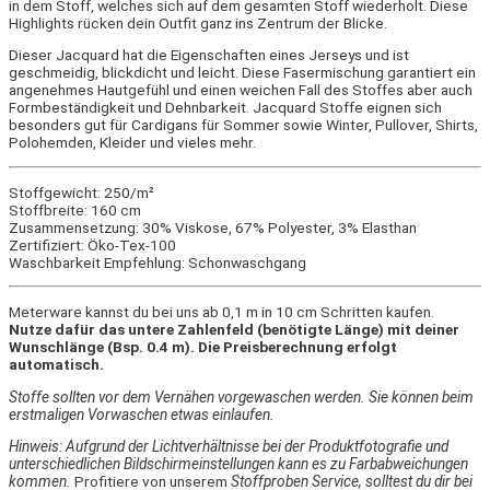
in dem Stoff, welches sich auf dem gesamten Stoff wiederholt. Diese
Highlights rücken dein Outfit ganz ins Zentrum der Blicke.
Dieser Jacquard hat die Eigenschaften eines Jerseys und ist
geschmeidig, blickdicht und leicht. Diese Fasermischung garantiert ein
angenehmes Hautgefühl und einen weichen Fall des Stoffes aber auch
Formbeständigkeit und Dehnbarkeit. Jacquard Stoffe eignen sich
besonders gut für Cardigans für Sommer sowie Winter, Pullover, Shirts,
Polohemden, Kleider und vieles mehr.
Stoffgewicht: 250/m²
Stoffbreite: 160 cm
Zusammensetzung: 30% Viskose, 67% Polyester, 3% Elasthan
Zertifiziert: Öko-Tex-100
Waschbarkeit Empfehlung: Schonwaschgang
Meterware kannst du bei uns ab 0,1 m in 10 cm Schritten kaufen.
Nutze dafür das untere Zahlenfeld (benötigte Länge) mit deiner
Wunschlänge (Bsp. 0.4 m). Die Preisberechnung erfolgt
automatisch.
Stoffe sollten vor dem Vernähen vorgewaschen werden. Sie können beim
erstmaligen Vorwaschen etwas einlaufen.
Hinweis: Aufgrund der Lichtverhältnisse bei der Produktfotografie und
unterschiedlichen Bildschirmeinstellungen kann es zu Farbabweichungen
kommen.
Profitiere von unserem
Stoffproben Service, solltest du dir bei