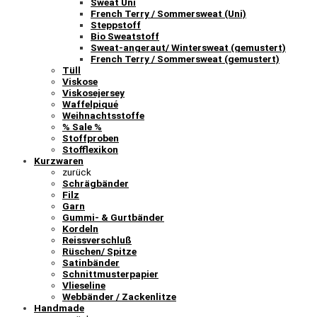
Sweat Uni
French Terry / Sommersweat (Uni)
Steppstoff
Bio Sweatstoff
Sweat-angeraut/ Wintersweat (gemustert)
French Terry / Sommersweat (gemustert)
Tüll
Viskose
Viskosejersey
Waffelpiqué
Weihnachtsstoffe
% Sale %
Stoffproben
Stofflexikon
Kurzwaren
zurück
Schrägbänder
Filz
Garn
Gummi- & Gurtbänder
Kordeln
Reissverschluß
Rüschen/ Spitze
Satinbänder
Schnittmusterpapier
Vlieseline
Webbänder / Zackenlitze
Handmade