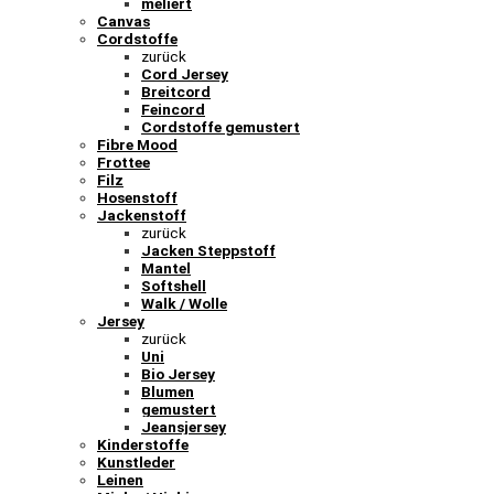
meliert
Canvas
Cordstoffe
zurück
Cord Jersey
Breitcord
Feincord
Cordstoffe gemustert
Fibre Mood
Frottee
Filz
Hosenstoff
Jackenstoff
zurück
Jacken Steppstoff
Mantel
Softshell
Walk / Wolle
Jersey
zurück
Uni
Bio Jersey
Blumen
gemustert
Jeansjersey
Kinderstoffe
Kunstleder
Leinen