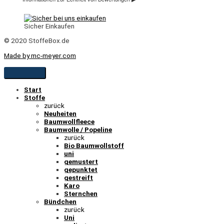
Sicher Einkaufen
© 2020 StoffeBox.de
Made by mc-meyer.com
Start
Stoffe
zurück
Neuheiten
Baumwollfleece
Baumwolle / Popeline
zurück
Bio Baumwollstoff
uni
gemustert
gepunktet
gestreift
Karo
Sternchen
Bündchen
zurück
Uni