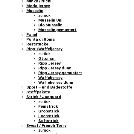
Minky / Nicki
Modaljersey
Musselin
zurück
Musselin Uni
Bio Musselin
Musselin gemustert
Panel
Punta di Roma
Reststücke
Ripp-/Waffeljersey
zurück
Ottoman
Ripp Jersey
Ripp Jersey dünn
Ripp Jersey gemustert
Waffeljersey
Waffeljersey dünn
Sport – und Badestoffe
Stoffpakete
Strick / Jacquard
zurück
Feinstrick
Grobstrick
Lochstrick
Softstrick
Sweat / French Terry
zurück