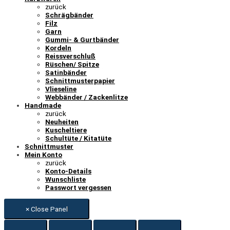
zurück
Schrägbänder
Filz
Garn
Gummi- & Gurtbänder
Kordeln
Reissverschluß
Rüschen/ Spitze
Satinbänder
Schnittmusterpapier
Vlieseline
Webbänder / Zackenlitze
Handmade
zurück
Neuheiten
Kuscheltiere
Schultüte / Kitatüte
Schnittmuster
Mein Konto
zurück
Konto-Details
Wunschliste
Passwort vergessen
× Close Panel