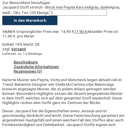
Zur Wunschliste hinzufügen
Jacquard Stoff stretch - Block mini Pepita Karo hellgrau, dunkelgrau,
weiß - Öko Tex 100 Menge
In den Warenkorb
14,90
€
Ursprünglicher Preis war: 14,90 €
11,90
€
Aktueller Preis ist:
11,90 €.
pro Meter
Enthält 19% MwSt. DE
zzgl.
Versand
Lieferzeit: ca. 1-2 Werktage
Beschreibung
Zusätzliche Informationen
Rezensionen (0)
Karierte Muster wie Pepita,
Vichy und
Glencheck liegen aktuell voll im
Trend. Bekannte Designer wie Stella McCartney oder Balenciaga
kreieren angesagte Muster, die zu jedem Anlass getragen werden
können. Besondere Highlights setzen die dezent eingewebten Muster
in dem Stoff, welches sich auf dem gesamten Stoff wiederholt. Diese
Highlights rücken dein Outfit ganz ins Zentrum der Blicke.
Dieser Jacquard hat die Eigenschaften eines Jerseys und ist
geschmeidig, blickdicht und leicht. Diese Fasermischung garantiert ein
angenehmes Hautgefühl und einen weichen Fall des Stoffes aber auch
Formbeständigkeit und Dehnbarkeit. Jacquard Stoffe eignen sich