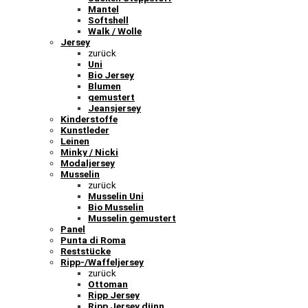
Mantel
Softshell
Walk / Wolle
Jersey
zurück
Uni
Bio Jersey
Blumen
gemustert
Jeansjersey
Kinderstoffe
Kunstleder
Leinen
Minky / Nicki
Modaljersey
Musselin
zurück
Musselin Uni
Bio Musselin
Musselin gemustert
Panel
Punta di Roma
Reststücke
Ripp-/Waffeljersey
zurück
Ottoman
Ripp Jersey
Ripp Jersey dünn