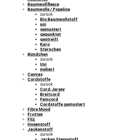
Baumwollfleece
Baumwolle / Popeline
zurück
Bio Baumwollstoff
uni
gemustert
gepunktet
gestreift
Karo
Sternchen
Bündchen
zurück
Uni
meliert
Canvas
Cordstoffe
zurück
Cord Jersey
Breitcord
Feincord
Cordstoffe gemustert
Fibre Mood
Frottee
Filz
Hosenstoff
Jackenstoff
zurück
Jacken Steppstoff