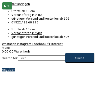
Zum Inhalt springen
NEU
NEU
NEU
NEU
Stoffe ab 10 cm
Versandfertig in 24St
günstiger Versand und kostenlos ab 69€
01522 / 92 60 995
Stoffe ab 10 cm
Versandfertig in 24St
günstiger Versand und kostenlos ab 69€
Whatsapp
Instagram
Facebook-f
Pinterest
Menü
0,00
€
0
Warenkorb
Search for:
Angebot!
NEU