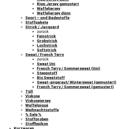
Ripp Jersey gemustert
Waffeljersey
Waffeljersey dünn
Sport – und Badestoffe
Stoffpakete
Strick / Jacquard
zurück
Feinstrick
Grobstrick
Lochstrick
Softstrick
Sweat / French Terry
zurück
Sweat Uni
French Terry / Sommersweat (Uni)
Steppstoff
Bio Sweatstoff
Sweat-angeraut/ Wintersweat (gemustert)
French Terry / Sommersweat (gemustert)
Tüll
Viskose
Viskosejersey
Waffelpiqué
Weihnachtsstoffe
% Sale %
Stoffproben
Stofflexikon
Kurzwaren