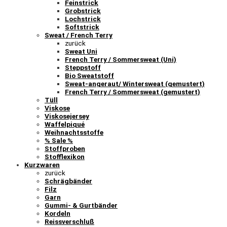
Feinstrick
Grobstrick
Lochstrick
Softstrick
Sweat / French Terry
zurück
Sweat Uni
French Terry / Sommersweat (Uni)
Steppstoff
Bio Sweatstoff
Sweat-angeraut/ Wintersweat (gemustert)
French Terry / Sommersweat (gemustert)
Tüll
Viskose
Viskosejersey
Waffelpiqué
Weihnachtsstoffe
% Sale %
Stoffproben
Stofflexikon
Kurzwaren
zurück
Schrägbänder
Filz
Garn
Gummi- & Gurtbänder
Kordeln
Reissverschluß