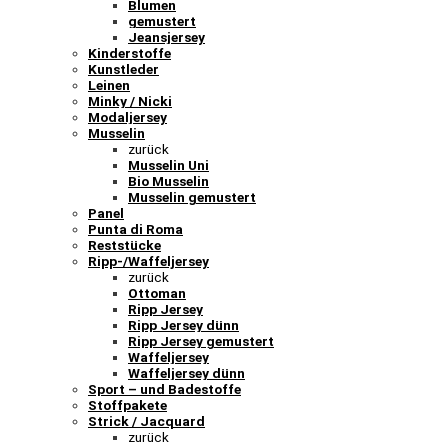
Blumen
gemustert
Jeansjersey
Kinderstoffe
Kunstleder
Leinen
Minky / Nicki
Modaljersey
Musselin
zurück
Musselin Uni
Bio Musselin
Musselin gemustert
Panel
Punta di Roma
Reststücke
Ripp-/Waffeljersey
zurück
Ottoman
Ripp Jersey
Ripp Jersey dünn
Ripp Jersey gemustert
Waffeljersey
Waffeljersey dünn
Sport – und Badestoffe
Stoffpakete
Strick / Jacquard
zurück