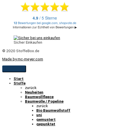
Sicher Einkaufen
© 2020 StoffeBox.de
Made by mc-meyer.com
Start
Stoffe
zurück
Neuheiten
Baumwollfleece
Baumwolle / Popeline
zurück
Bio Baumwollstoff
uni
gemustert
gepunktet