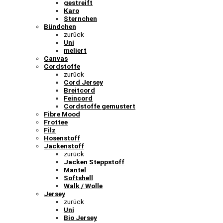
gestreift
Karo
Sternchen
Bündchen
zurück
Uni
meliert
Canvas
Cordstoffe
zurück
Cord Jersey
Breitcord
Feincord
Cordstoffe gemustert
Fibre Mood
Frottee
Filz
Hosenstoff
Jackenstoff
zurück
Jacken Steppstoff
Mantel
Softshell
Walk / Wolle
Jersey
zurück
Uni
Bio Jersey