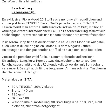
Zur Wunschliste hinzufügen
Beschreibung
Rezensionen (0)
Ein exklusiver Fibre Mood 20 Stoff aus einer umweltfreundlichen und
atmungsaktiven TENCEL™ Faser. Die Eigenschaften von TENCEL™
Fasern merkt man sofort: Hautfreundlich und weich im Griff, mit hoher
Atmungsaktivität und modischem Fall. Die Faserherstellung stammt aus
nachhaltiger Forstwirtschaft und ist somit besonders umweltfreundlich.
In unserem Shop findest du nicht nur die neue Fibre Mood 20 Ausgabe,
auch kannst du die originalen Stoffe aus dem Magazin kaufen.
Anleitungen und den passenden Stoff, alles aus einer Hand bestellen.
Zita ist die perfekte Wahl für laue Sommerabende und herrliche
Strandtage. Lang, kurz, irgendetwas dazwischen … up to you. Der
Rundhalsausschnitt und das Rückendekolleté werden mit Schrägband
versäubert. Das gilt auch für die bequemen Armausschnitte. Taschen in
der Seitennaht. Erledigt.
Materialbedarf ZITA
70% TENCEL™, 30% Viskose
Breite: 140 cm
125 g/m²
Ökotex 100
Waschbarkeit Empfehlung: 30 Grad, bügeln bei 110 Grad, nicht
bleichen, nicht trocknergeeignet