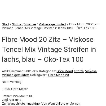
Start
/
Stoffe
/
Viskose
/
Viskose gemustert
/ Fibre Mood 20 Zita –
Viskose Tencel Mix Vintage Streifen in lachs, blau – Öko-Tex 100
Fibre Mood 20 Zita – Viskose
Tencel Mix Vintage Streifen in
lachs, blau – Öko-Tex 100
Artikelnummer:
5001-032
Kategorien:
Fibre Mood
,
Stoffe
,
Viskose
,
Viskose gemustert
Schlagwort:
Fibre Mood 20
Nicht vorrätig
19,90
€
pro Meter
Enthält 19% MwSt. DE
zzgl.
Versand
Zur Wunschliste hinzufügen
Von Wunschliste entfernen