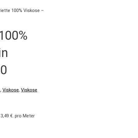
riette 100% Viskose –
 100%
in
00
e
,
Viskose
,
Viskose
13,49 €.
pro Meter