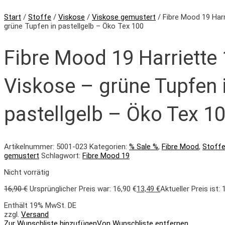
Start
/
Stoffe
/
Viskose
/
Viskose gemustert
/ Fibre Mood 19 Har
grüne Tupfen in pastellgelb – Öko Tex 100
Fibre Mood 19 Harriette
Viskose – grüne Tupfen 
pastellgelb – Öko Tex 1
Artikelnummer:
5001-023
Kategorien:
% Sale %
,
Fibre Mood
,
Stoff
gemustert
Schlagwort:
Fibre Mood 19
Nicht vorrätig
16,90
€
Ursprünglicher Preis war: 16,90 €
13,49
€
Aktueller Preis ist: 
Enthält 19% MwSt. DE
zzgl.
Versand
Zur Wunschliste hinzufügen
Von Wunschliste entfernen