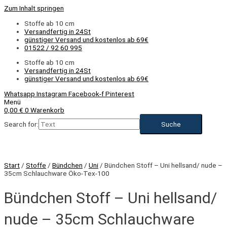
Zum Inhalt springen
Stoffe ab 10 cm
Versandfertig in 24St
günstiger Versand und kostenlos ab 69€
01522 / 92 60 995
Stoffe ab 10 cm
Versandfertig in 24St
günstiger Versand und kostenlos ab 69€
Whatsapp
Instagram
Facebook-f
Pinterest
Menü
0,00
€
0
Warenkorb
Search for:
Start
/
Stoffe
/
Bündchen
/
Uni
/ Bündchen Stoff – Uni hellsand/ nude –
35cm Schlauchware Öko-Tex-100
Bündchen Stoff – Uni hellsand/
nude – 35cm Schlauchware