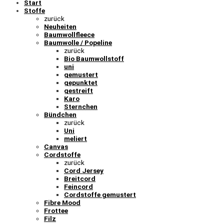
Start
Stoffe
zurück
Neuheiten
Baumwollfleece
Baumwolle / Popeline
zurück
Bio Baumwollstoff
uni
gemustert
gepunktet
gestreift
Karo
Sternchen
Bündchen
zurück
Uni
meliert
Canvas
Cordstoffe
zurück
Cord Jersey
Breitcord
Feincord
Cordstoffe gemustert
Fibre Mood
Frottee
Filz