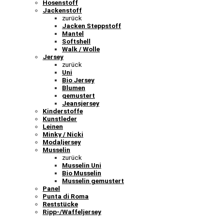
Hosenstoff
Jackenstoff
zurück
Jacken Steppstoff
Mantel
Softshell
Walk / Wolle
Jersey
zurück
Uni
Bio Jersey
Blumen
gemustert
Jeansjersey
Kinderstoffe
Kunstleder
Leinen
Minky / Nicki
Modaljersey
Musselin
zurück
Musselin Uni
Bio Musselin
Musselin gemustert
Panel
Punta di Roma
Reststücke
Ripp-/Waffeljersey