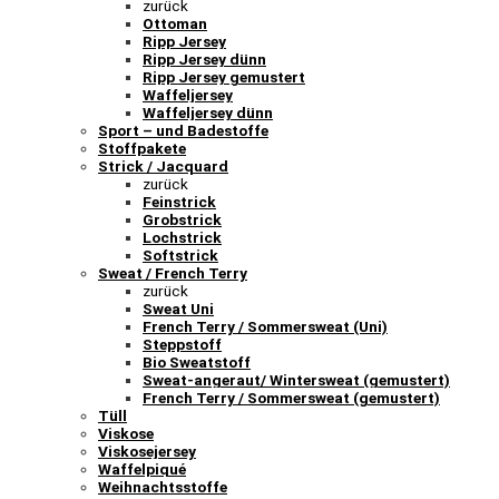
zurück
Ottoman
Ripp Jersey
Ripp Jersey dünn
Ripp Jersey gemustert
Waffeljersey
Waffeljersey dünn
Sport – und Badestoffe
Stoffpakete
Strick / Jacquard
zurück
Feinstrick
Grobstrick
Lochstrick
Softstrick
Sweat / French Terry
zurück
Sweat Uni
French Terry / Sommersweat (Uni)
Steppstoff
Bio Sweatstoff
Sweat-angeraut/ Wintersweat (gemustert)
French Terry / Sommersweat (gemustert)
Tüll
Viskose
Viskosejersey
Waffelpiqué
Weihnachtsstoffe