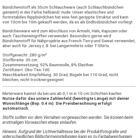
Bündchenstoff als 35cm Schlauchware (auch Schlauchbündchen
genannt) in der Farbe hellsand/ nude. Unser elastisches und
formstabiles Rippbündchen hat eine fein gerippte Struktur und kann
von 10cm bis 10m gekauft werden, da es als Endlosbündchen vorliegt.
Bündchenware wird zum Abschluss von Ärmeln, Hals, Kapuzen oder
auch Tascheneingriffen verwendet. Besonders gerne wird
Bündchenstoff für Nähprojekte aus French Terry und Sweat verwendet,
aber auch für Jersey z. B. bei Langarmshirts oder T-Shirts.
Stoffgewicht: 280 g/m²
Stoffbreite: 35 cm
Zusammensetzung: 92% Baumwolle, 8% Elasthan
Zertifiziert: Öko-Tex-100
Waschbarkeit Empfehlung: 30 Grad, Bügeln bei 110 Grad, nicht
bleichen, nicht trocknergeeignet
Meterware kannst du bei uns ab 0,1 m in 10 cm Schritten kaufen.
Nutze dafür das untere Zahlenfeld (benötigte Länge) mit deiner
Wunschlänge (Bsp. 0.4 m). Die Preisberechnung erfolgt
automatisch.
Stoffe sollten vor dem Vernähen vorgewaschen werden. Sie können beim
erstmaligen Vorwaschen etwas einlaufen.
Hinweis: Aufgrund der Lichtverhältnisse bei der Produktfotografie und
unterschiedlichen Bildschirmeinstellungen kann es zu Farbabweichungen