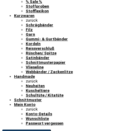
% Sale %
Stoffproben
Stofflexikon
Kurzwaren
zurück
Schrägbänder
Filz
Garn
Gummi- & Gurtbänder
Kordeln
Reissverschluß
Rüschen/ Spitze
Satinbänder
Schnittmusterpapier
Vlieseline
Webbänder / Zackenlitze
Handmade
zurück
Neuheiten
Kuscheltiere
Schultüte / Kitatüte
Schnittmuster
Mein Konto
zurück
Konto-Details
Wunschliste
Passwort vergessen