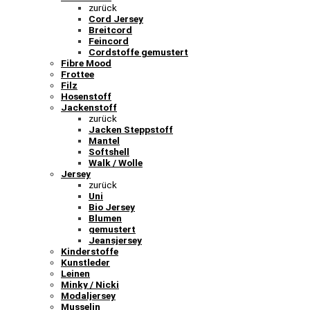
zurück
Cord Jersey
Breitcord
Feincord
Cordstoffe gemustert
Fibre Mood
Frottee
Filz
Hosenstoff
Jackenstoff
zurück
Jacken Steppstoff
Mantel
Softshell
Walk / Wolle
Jersey
zurück
Uni
Bio Jersey
Blumen
gemustert
Jeansjersey
Kinderstoffe
Kunstleder
Leinen
Minky / Nicki
Modaljersey
Musselin