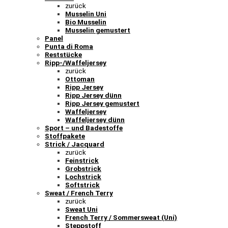
zurück
Musselin Uni
Bio Musselin
Musselin gemustert
Panel
Punta di Roma
Reststücke
Ripp-/Waffeljersey
zurück
Ottoman
Ripp Jersey
Ripp Jersey dünn
Ripp Jersey gemustert
Waffeljersey
Waffeljersey dünn
Sport – und Badestoffe
Stoffpakete
Strick / Jacquard
zurück
Feinstrick
Grobstrick
Lochstrick
Softstrick
Sweat / French Terry
zurück
Sweat Uni
French Terry / Sommersweat (Uni)
Steppstoff