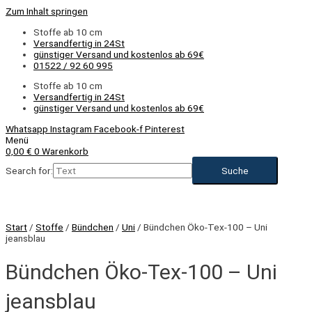
Zum Inhalt springen
Stoffe ab 10 cm
Versandfertig in 24St
günstiger Versand und kostenlos ab 69€
01522 / 92 60 995
Stoffe ab 10 cm
Versandfertig in 24St
günstiger Versand und kostenlos ab 69€
Whatsapp
Instagram
Facebook-f
Pinterest
Menü
0,00
€
0
Warenkorb
Search for:
Start
/
Stoffe
/
Bündchen
/
Uni
/ Bündchen Öko-Tex-100 – Uni
jeansblau
Bündchen Öko-Tex-100 – Uni
jeansblau