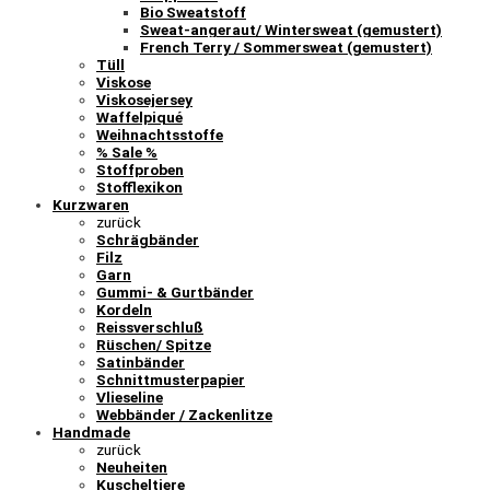
Bio Sweatstoff
Sweat-angeraut/ Wintersweat (gemustert)
French Terry / Sommersweat (gemustert)
Tüll
Viskose
Viskosejersey
Waffelpiqué
Weihnachtsstoffe
% Sale %
Stoffproben
Stofflexikon
Kurzwaren
zurück
Schrägbänder
Filz
Garn
Gummi- & Gurtbänder
Kordeln
Reissverschluß
Rüschen/ Spitze
Satinbänder
Schnittmusterpapier
Vlieseline
Webbänder / Zackenlitze
Handmade
zurück
Neuheiten
Kuscheltiere