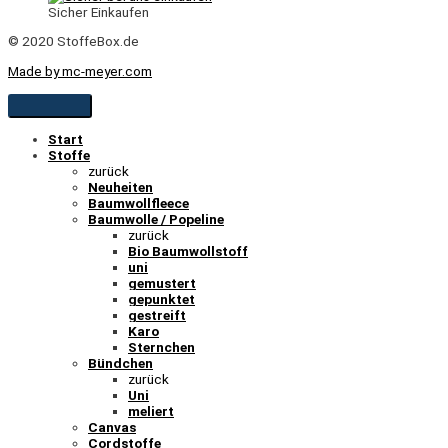
Sicher Einkaufen
© 2020 StoffeBox.de
Made by mc-meyer.com
Start
Stoffe
zurück
Neuheiten
Baumwollfleece
Baumwolle / Popeline
zurück
Bio Baumwollstoff
uni
gemustert
gepunktet
gestreift
Karo
Sternchen
Bündchen
zurück
Uni
meliert
Canvas
Cordstoffe