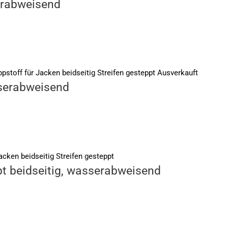
serabweisend
Ausverkauft
sserabweisend
pt beidseitig, wasserabweisend