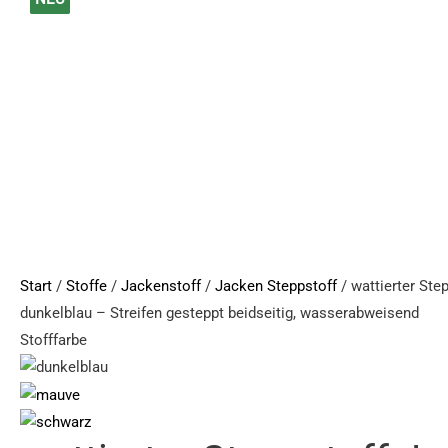
Steppstoff
Jacken
in
dunkelblau
-
Streifen
gesteppt
beidseitig,
wasserabweisend
Menge
Start
/
Stoffe
/
Jackenstoff
/
Jacken Steppstoff
/ wattierter Ste
dunkelblau – Streifen gesteppt beidseitig, wasserabweisend
Stofffarbe