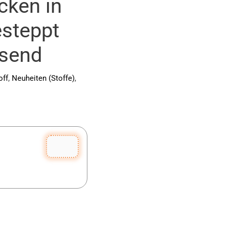
cken in
esteppt
isend
off
,
Neuheiten (Stoffe)
,