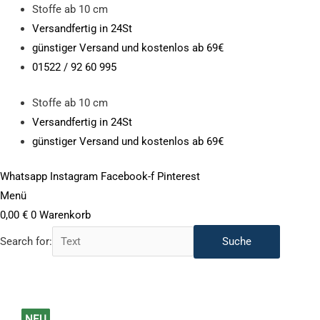
Zum
Stoffe ab 10 cm
Inhalt
Versandfertig in 24St
springen
günstiger Versand und kostenlos ab 69€
01522 / 92 60 995
Stoffe ab 10 cm
Versandfertig in 24St
günstiger Versand und kostenlos ab 69€
Whatsapp
Instagram
Facebook-f
Pinterest
Menü
0,00
€
0
Warenkorb
Search for:
wattierter
NEU
NEU
NEU
NEU
NEU
NEU
NEU
NEU