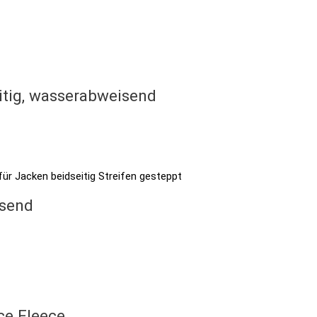
itig, wasserabweisend
isend
ce Fleece