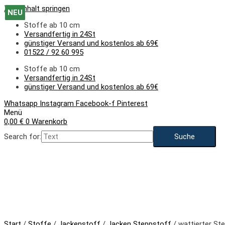
Zum Inhalt springen
NEU
NEU
NEU
NEU
NEU
NEU
NEU
NEU
NEU
NEU
Stoffe ab 10 cm
Versandfertig in 24St
günstiger Versand und kostenlos ab 69€
01522 / 92 60 995
Stoffe ab 10 cm
Versandfertig in 24St
günstiger Versand und kostenlos ab 69€
Whatsapp
Instagram
Facebook-f
Pinterest
Menü
0,00
€
0
Warenkorb
Search for:
NEU
Start
/
Stoffe
/
Jackenstoff
/
Jacken Steppstoff
/ wattierter St