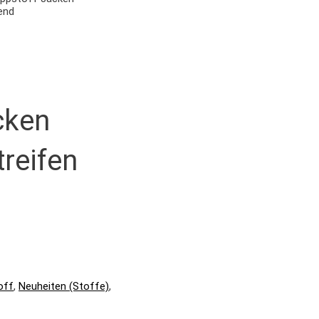
end
cken
reifen
off
,
Neuheiten (Stoffe)
,