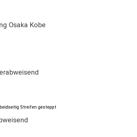
ing Osaka Kobe
sserabweisend
abweisend