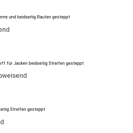
send
abweisend
nd