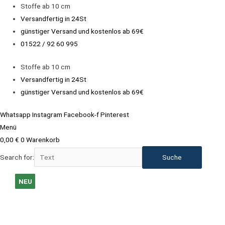
Zum
Stoffe ab 10 cm
Inhalt
Versandfertig in 24St
springen
günstiger Versand und kostenlos ab 69€
01522 / 92 60 995
Stoffe ab 10 cm
Versandfertig in 24St
günstiger Versand und kostenlos ab 69€
Whatsapp
Instagram
Facebook-f
Pinterest
Menü
0,00
€
0
Warenkorb
Search for:
Walk
NEU
NEU
NEU
NEU
NEU
NEU
NEU
NEU
NEU
Wollwalk
aus
100%
Schurwolle