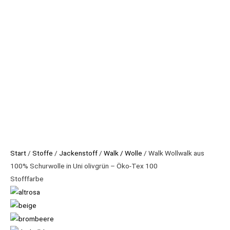
in
Uni
olivgrün
-
Öko-
Tex
100
Menge
Start
/
Stoffe
/
Jackenstoff
/
Walk / Wolle
/ Walk Wollwalk aus
100% Schurwolle in Uni olivgrün – Öko-Tex 100
Stofffarbe