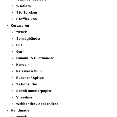
% Sale %
Stoffproben
Stofflexikon
Kurzwaren
zurück
Schrägbänder
Filz
Garn
Gummi- & Gurtbänder
Kordeln
Reissverschluß
Rüschen/ Spitze
Satinbänder
Schnittmusterpapier
Vlieseline
Webbänder / Zackenlitze
Handmade
zurück