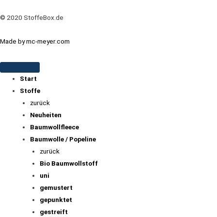
© 2020 StoffeBox.de
Made by mc-meyer.com
Start
Stoffe
zurück
Neuheiten
Baumwollfleece
Baumwolle / Popeline
zurück
Bio Baumwollstoff
uni
gemustert
gepunktet
gestreift