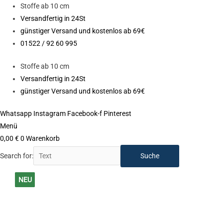
Zum
Stoffe ab 10 cm
Inhalt
Versandfertig in 24St
springen
günstiger Versand und kostenlos ab 69€
01522 / 92 60 995
Stoffe ab 10 cm
Versandfertig in 24St
günstiger Versand und kostenlos ab 69€
Whatsapp
Instagram
Facebook-f
Pinterest
Menü
0,00
€
0
Warenkorb
Search for:
Walk
Ursprünglicher
Aktueller
NEU
NEU
NEU
NEU
NEU
NEU
NEU
Uni
Preis
Preis
NEU
/
war:
ist:
Schurwolle
36,90 €
26,90 €.
Öko-