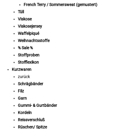
French Terry / Sommersweat (gemustert)
Tüll
Viskose
Viskosejersey
Waffelpiqué
Weihnachtsstoffe
% Sale %
Stoffproben
Stofflexikon
Kurzwaren
zurück
Schrägbänder
Filz
Garn
Gummi- & Gurtbänder
Kordeln
Reissverschluß
Rüschen/ Spitze