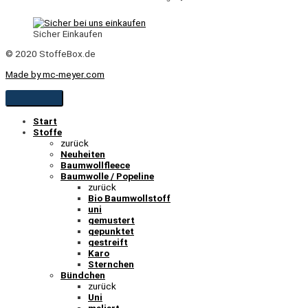
Sicher Einkaufen
© 2020 StoffeBox.de
Made by mc-meyer.com
Start
Stoffe
zurück
Neuheiten
Baumwollfleece
Baumwolle / Popeline
zurück
Bio Baumwollstoff
uni
gemustert
gepunktet
gestreift
Karo
Sternchen
Bündchen
zurück
Uni