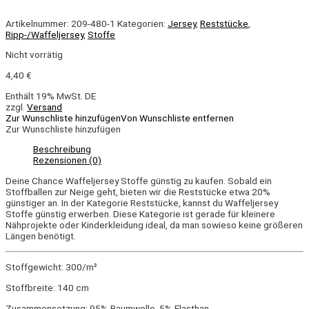
Artikelnummer:
209-480-1
Kategorien:
Jersey
,
Reststücke
,
Ripp-/Waffeljersey
,
Stoffe
Nicht vorrätig
4,40
€
Enthält 19% MwSt. DE
zzgl.
Versand
Zur Wunschliste hinzufügen
Von Wunschliste entfernen
Zur Wunschliste hinzufügen
Beschreibung
Rezensionen (0)
Deine Chance Waffeljersey Stoffe günstig zu kaufen. Sobald ein
Stoffballen zur Neige geht, bieten wir die Reststücke etwa 20%
günstiger an. In der Kategorie Reststücke, kannst du Waffeljersey
Stoffe günstig erwerben. Diese Kategorie ist gerade für kleinere
Nähprojekte oder Kinderkleidung ideal, da man sowieso keine größeren
Längen benötigt.
Stoffgewicht: 300/m²
Stoffbreite: 140 cm
Zusammensetzung: 95% Baumwolle, 5% Elasthan