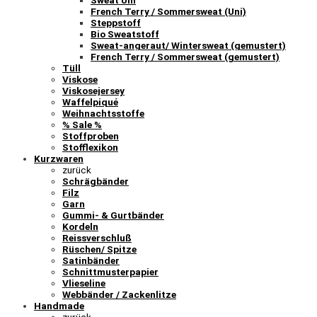
Sweat Uni
French Terry / Sommersweat (Uni)
Steppstoff
Bio Sweatstoff
Sweat-angeraut/ Wintersweat (gemustert)
French Terry / Sommersweat (gemustert)
Tüll
Viskose
Viskosejersey
Waffelpiqué
Weihnachtsstoffe
% Sale %
Stoffproben
Stofflexikon
Kurzwaren
zurück
Schrägbänder
Filz
Garn
Gummi- & Gurtbänder
Kordeln
Reissverschluß
Rüschen/ Spitze
Satinbänder
Schnittmusterpapier
Vlieseline
Webbänder / Zackenlitze
Handmade