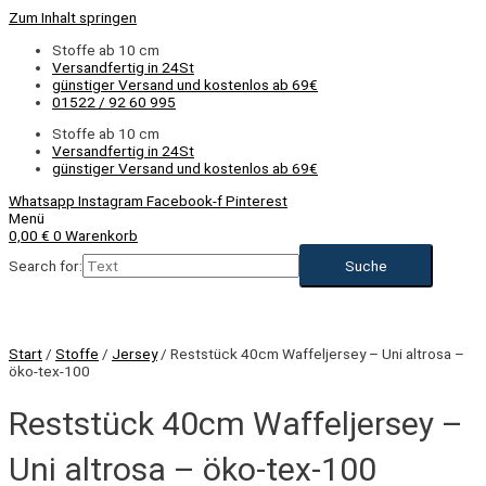
Zum Inhalt springen
Stoffe ab 10 cm
Versandfertig in 24St
günstiger Versand und kostenlos ab 69€
01522 / 92 60 995
Stoffe ab 10 cm
Versandfertig in 24St
günstiger Versand und kostenlos ab 69€
Whatsapp
Instagram
Facebook-f
Pinterest
Menü
0,00
€
0
Warenkorb
Search for:
Start
/
Stoffe
/
Jersey
/ Reststück 40cm Waffeljersey – Uni altrosa –
öko-tex-100
Reststück 40cm Waffeljersey –
Uni altrosa – öko-tex-100