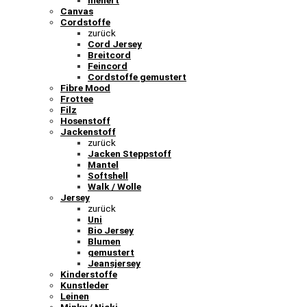
meliert
Canvas
Cordstoffe
zurück
Cord Jersey
Breitcord
Feincord
Cordstoffe gemustert
Fibre Mood
Frottee
Filz
Hosenstoff
Jackenstoff
zurück
Jacken Steppstoff
Mantel
Softshell
Walk / Wolle
Jersey
zurück
Uni
Bio Jersey
Blumen
gemustert
Jeansjersey
Kinderstoffe
Kunstleder
Leinen