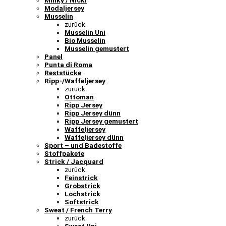
Minky / Nicki
Modaljersey
Musselin
zurück
Musselin Uni
Bio Musselin
Musselin gemustert
Panel
Punta di Roma
Reststücke
Ripp-/Waffeljersey
zurück
Ottoman
Ripp Jersey
Ripp Jersey dünn
Ripp Jersey gemustert
Waffeljersey
Waffeljersey dünn
Sport – und Badestoffe
Stoffpakete
Strick / Jacquard
zurück
Feinstrick
Grobstrick
Lochstrick
Softstrick
Sweat / French Terry
zurück