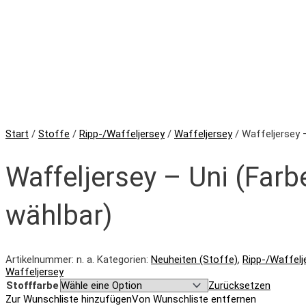
Start
/
Stoffe
/
Ripp-/Waffeljersey
/
Waffeljersey
/ Waffeljersey –
Waffeljersey – Uni (Farb
wählbar)
Artikelnummer:
n. a.
Kategorien:
Neuheiten (Stoffe)
,
Ripp-/Waffelj
Waffeljersey
Stofffarbe
Zurücksetzen
Zur Wunschliste hinzufügen
Von Wunschliste entfernen