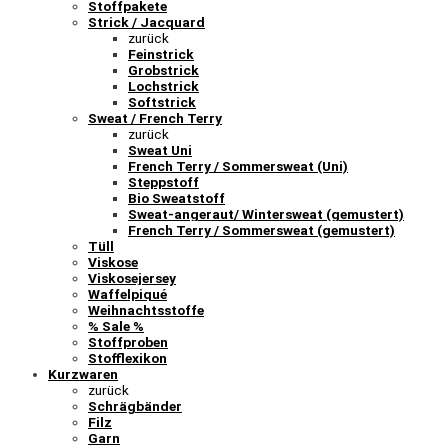
Stoffpakete
Strick / Jacquard
zurück
Feinstrick
Grobstrick
Lochstrick
Softstrick
Sweat / French Terry
zurück
Sweat Uni
French Terry / Sommersweat (Uni)
Steppstoff
Bio Sweatstoff
Sweat-angeraut/ Wintersweat (gemustert)
French Terry / Sommersweat (gemustert)
Tüll
Viskose
Viskosejersey
Waffelpiqué
Weihnachtsstoffe
% Sale %
Stoffproben
Stofflexikon
Kurzwaren
zurück
Schrägbänder
Filz
Garn