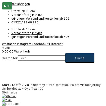
Zum Inhalt springen
NEU
NEU
NEU
NEU
NEU
NEU
NEU
NEU
NEU
NEU
NEU
NEU
Stoffe ab 10 cm
Versandfertig in 24St
günstiger Versand und kostenlos ab 69€
01522 / 92 60 995
Stoffe ab 10 cm
Versandfertig in 24St
günstiger Versand und kostenlos ab 69€
Whatsapp
Instagram
Facebook-f
Pinterest
Menü
0,00
€
0
Warenkorb
Search for:
Start
/
Stoffe
/
Viskosejersey
/
Uni
/ Reststück 25 cm Viskosejersey
Uni bordeaux – Öko-Tex-100
Stofffarbe