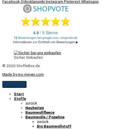
Facebook
Odnoklassniki
Instagram
Pinterest
Whatsapp
Sicher Einkaufen
© 2020 StoffeBox.de
Made by mc-meyer.com
Start
Stoffe
zurück
Neuheiten
Baumwollfleece
Baumwolle / Popeline
zurück
Bio Baumwollstoff