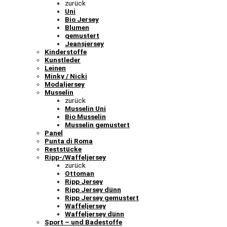
zurück
Uni
Bio Jersey
Blumen
gemustert
Jeansjersey
Kinderstoffe
Kunstleder
Leinen
Minky / Nicki
Modaljersey
Musselin
zurück
Musselin Uni
Bio Musselin
Musselin gemustert
Panel
Punta di Roma
Reststücke
Ripp-/Waffeljersey
zurück
Ottoman
Ripp Jersey
Ripp Jersey dünn
Ripp Jersey gemustert
Waffeljersey
Waffeljersey dünn
Sport – und Badestoffe