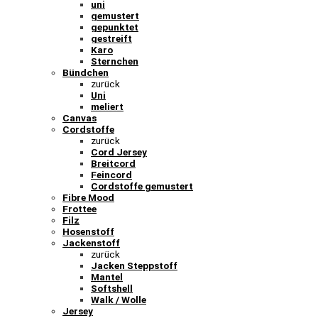
uni
gemustert
gepunktet
gestreift
Karo
Sternchen
Bündchen
zurück
Uni
meliert
Canvas
Cordstoffe
zurück
Cord Jersey
Breitcord
Feincord
Cordstoffe gemustert
Fibre Mood
Frottee
Filz
Hosenstoff
Jackenstoff
zurück
Jacken Steppstoff
Mantel
Softshell
Walk / Wolle
Jersey