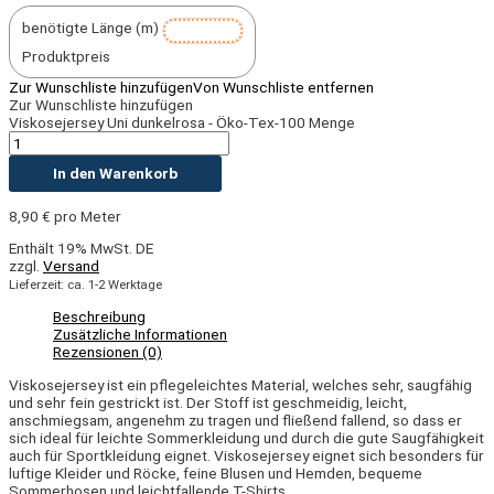
benötigte Länge (m)
Produktpreis
Zur Wunschliste hinzufügen
Von Wunschliste entfernen
Zur Wunschliste hinzufügen
Viskosejersey Uni dunkelrosa - Öko-Tex-100 Menge
In den Warenkorb
8,90
€
pro Meter
Enthält 19% MwSt. DE
zzgl.
Versand
Lieferzeit: ca. 1-2 Werktage
Beschreibung
Zusätzliche Informationen
Rezensionen (0)
Viskosejersey ist ein pflegeleichtes Material, welches sehr, saugfähig
und sehr fein gestrickt ist. Der Stoff ist geschmeidig, leicht,
anschmiegsam, angenehm zu tragen und fließend fallend, so dass er
sich ideal für leichte Sommerkleidung und durch die gute Saugfähigkeit
auch für Sportkleidung eignet. Viskosejersey eignet sich besonders für
luftige Kleider und Röcke, feine Blusen und Hemden, bequeme
Sommerhosen und leichtfallende T-Shirts.