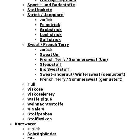
Sport – und Badestoffe
Stoffpakete
Strick / Jacquard
zurück
Feinstrick
Grobstrick
Lochstrick
Softstrick
Sweat / French Terry
zurück
Sweat Uni
French Terry / Sommersweat (Uni)
Steppstoff
Bio Sweatstoff
Sweat-angeraut/ Wintersweat (gemustert)
French Terry / Sommersweat (gemustert)
Tüll
Viskose
Viskosejersey
Waffelpiqué
Weihnachtsstoffe
% Sale %
Stoffproben
Stofflexikon
Kurzwaren
zurück
Schrägbänder
Filz