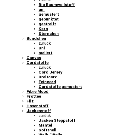
Bio Baumwollstoff
uni
gemustert
gepunktet
gestreift
Karo
Sternchen
Bündchen
zurück
Uni
meliert
Canvas
Cordstoffe
zurück
Cord Jersey
Breitcord
Feincord
Cordstoffe gemustert
Fibre Mood
Frottee
Filz
Hosenstoff
Jackenstoff
zurück
Jacken Steppstoff
Mantel
Softshell
Walk / Wolle