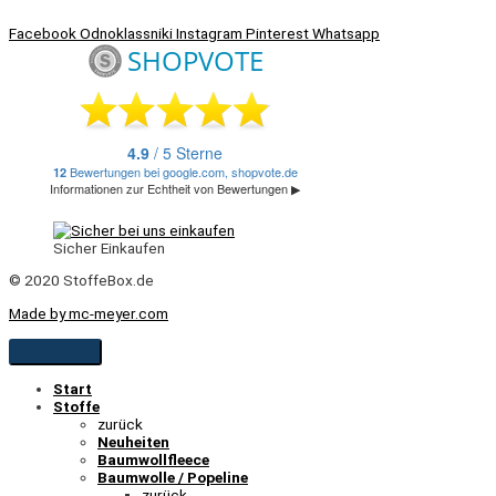
Facebook
Odnoklassniki
Instagram
Pinterest
Whatsapp
Sicher Einkaufen
© 2020 StoffeBox.de
Made by mc-meyer.com
Start
Stoffe
zurück
Neuheiten
Baumwollfleece
Baumwolle / Popeline
zurück