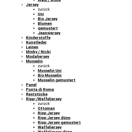
Jersey
zurück
Uni
Bio Jersey
Blumen
gemustert
Jeansjersey
Kinderstoffe
Kunstleder
Leinen
Minky / Nicki
Modaljersey
Musselin
zurück
Musselin Uni
Bio Musselin
Musselin gemustert
Panel
Punta di Roma
Reststücke
Ripp-/Waffeljersey
zurück
Ottoman
Ripp Jersey
Ripp Jersey dünn
Ripp Jersey gemustert
Waffeljersey
Waffeljersey dünn