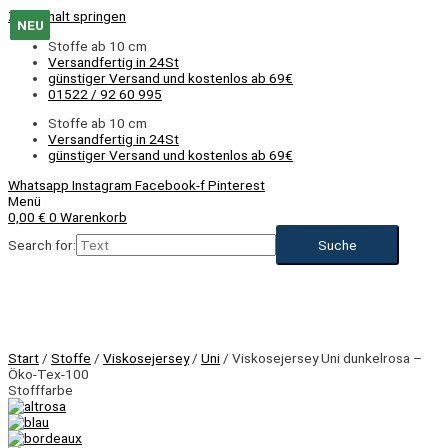
Zum Inhalt springen
NEU
NEU
NEU
NEU
NEU
NEU
NEU
NEU
NEU
NEU
NEU
NEU
Stoffe ab 10 cm
Versandfertig in 24St
günstiger Versand und kostenlos ab 69€
01522 / 92 60 995
Stoffe ab 10 cm
Versandfertig in 24St
günstiger Versand und kostenlos ab 69€
Whatsapp
Instagram
Facebook-f
Pinterest
Menü
0,00
€
0
Warenkorb
Search for:
NEU
Start
/
Stoffe
/
Viskosejersey
/
Uni
/ Viskosejersey Uni dunkelrosa –
Öko-Tex-100
Stofffarbe