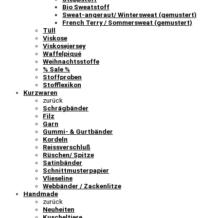
Bio Sweatstoff
Sweat-angeraut/ Wintersweat (gemustert)
French Terry / Sommersweat (gemustert)
Tüll
Viskose
Viskosejersey
Waffelpiqué
Weihnachtsstoffe
% Sale %
Stoffproben
Stofflexikon
Kurzwaren
zurück
Schrägbänder
Filz
Garn
Gummi- & Gurtbänder
Kordeln
Reissverschluß
Rüschen/ Spitze
Satinbänder
Schnittmusterpapier
Vlieseline
Webbänder / Zackenlitze
Handmade
zurück
Neuheiten
Kuscheltiere