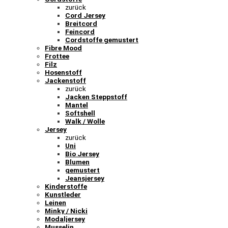
zurück
Cord Jersey
Breitcord
Feincord
Cordstoffe gemustert
Fibre Mood
Frottee
Filz
Hosenstoff
Jackenstoff
zurück
Jacken Steppstoff
Mantel
Softshell
Walk / Wolle
Jersey
zurück
Uni
Bio Jersey
Blumen
gemustert
Jeansjersey
Kinderstoffe
Kunstleder
Leinen
Minky / Nicki
Modaljersey
Musselin