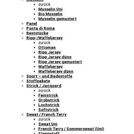
zurück
Musselin Uni
Bio Musselin
Musselin gemustert
Panel
Punta di Roma
Reststücke
Ripp-/Waffeljersey
zurück
Ottoman
Ripp Jersey
Ripp Jersey dünn
Ripp Jersey gemustert
Waffeljersey
Waffeljersey dünn
Sport – und Badestoffe
Stoffpakete
Strick / Jacquard
zurück
Feinstrick
Grobstrick
Lochstrick
Softstrick
Sweat / French Terry
zurück
Sweat Uni
French Terry / Sommersweat (Uni)
Steppstoff