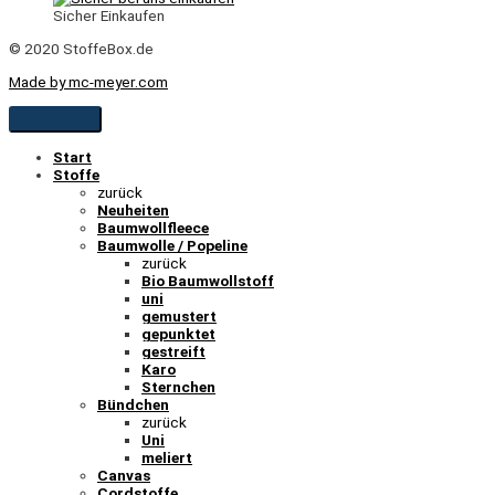
Sicher Einkaufen
© 2020 StoffeBox.de
Made by mc-meyer.com
Start
Stoffe
zurück
Neuheiten
Baumwollfleece
Baumwolle / Popeline
zurück
Bio Baumwollstoff
uni
gemustert
gepunktet
gestreift
Karo
Sternchen
Bündchen
zurück
Uni
meliert
Canvas
Cordstoffe