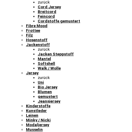
zurück
Cord Jersey
Breitcord
Feincord
Cordstoffe gemustert
Fibre Mood
Frottee
Filz
Hosenstoff
Jackenstoff
zurück
Jacken Steppstoff
Mantel
Softshell
Walk / Wolle
Jersey
zurück
Uni
Bio Jersey
Blumen
gemustert
Jeansjersey
Kinderstoffe
Kunstleder
Leinen
Minky / Nicki
Modaljersey
Musselin