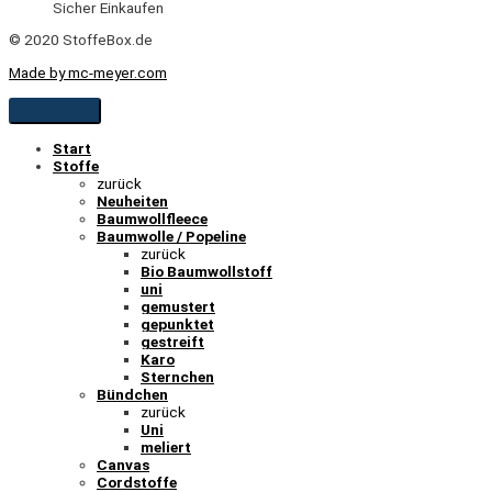
Sicher Einkaufen
© 2020 StoffeBox.de
Made by mc-meyer.com
Start
Stoffe
zurück
Neuheiten
Baumwollfleece
Baumwolle / Popeline
zurück
Bio Baumwollstoff
uni
gemustert
gepunktet
gestreift
Karo
Sternchen
Bündchen
zurück
Uni
meliert
Canvas
Cordstoffe