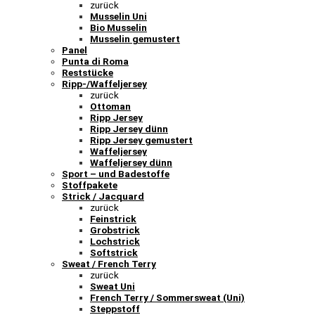
zurück
Musselin Uni
Bio Musselin
Musselin gemustert
Panel
Punta di Roma
Reststücke
Ripp-/Waffeljersey
zurück
Ottoman
Ripp Jersey
Ripp Jersey dünn
Ripp Jersey gemustert
Waffeljersey
Waffeljersey dünn
Sport – und Badestoffe
Stoffpakete
Strick / Jacquard
zurück
Feinstrick
Grobstrick
Lochstrick
Softstrick
Sweat / French Terry
zurück
Sweat Uni
French Terry / Sommersweat (Uni)
Steppstoff