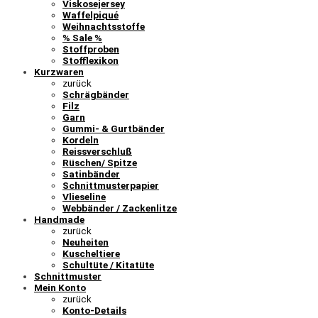
Viskosejersey
Waffelpiqué
Weihnachtsstoffe
% Sale %
Stoffproben
Stofflexikon
Kurzwaren
zurück
Schrägbänder
Filz
Garn
Gummi- & Gurtbänder
Kordeln
Reissverschluß
Rüschen/ Spitze
Satinbänder
Schnittmusterpapier
Vlieseline
Webbänder / Zackenlitze
Handmade
zurück
Neuheiten
Kuscheltiere
Schultüte / Kitatüte
Schnittmuster
Mein Konto
zurück
Konto-Details