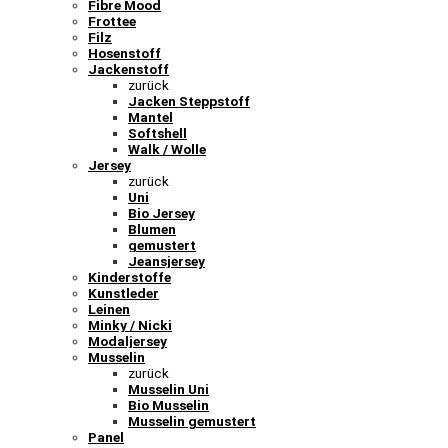
Fibre Mood
Frottee
Filz
Hosenstoff
Jackenstoff
zurück
Jacken Steppstoff
Mantel
Softshell
Walk / Wolle
Jersey
zurück
Uni
Bio Jersey
Blumen
gemustert
Jeansjersey
Kinderstoffe
Kunstleder
Leinen
Minky / Nicki
Modaljersey
Musselin
zurück
Musselin Uni
Bio Musselin
Musselin gemustert
Panel