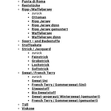
Punta di Roma
Reststücke
Ripp-/Waffeljersey
zurück
Ottoman
Ripp Jersey
Ripp Jersey dünn
Ripp Jersey gemustert
Waffeljersey
Waffeljersey dünn
Sport – und Badestoffe
Stoffpakete
Strick / Jacquard
zurück
Feinstrick
Grobstrick
Lochstrick
Softstrick
Sweat / French Terry
zurück
Sweat Uni
French Terry / Sommersweat (Uni)
Steppstoff
Bio Sweatstoff
Sweat-angeraut/ Wintersweat (gemustert)
French Terry / Sommersweat (gemustert)
Tüll
Viskose