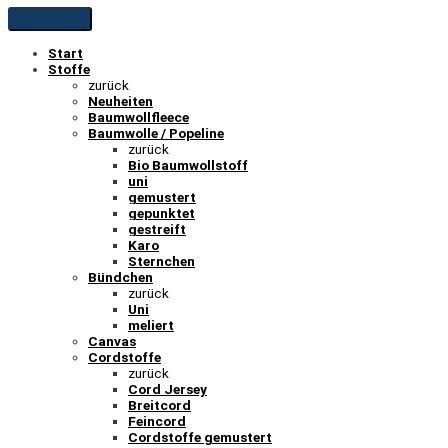
Start
Stoffe
zurück
Neuheiten
Baumwollfleece
Baumwolle / Popeline
zurück
Bio Baumwollstoff
uni
gemustert
gepunktet
gestreift
Karo
Sternchen
Bündchen
zurück
Uni
meliert
Canvas
Cordstoffe
zurück
Cord Jersey
Breitcord
Feincord
Cordstoffe gemustert