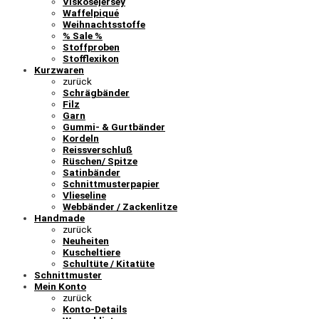
Viskosejersey
Waffelpiqué
Weihnachtsstoffe
% Sale %
Stoffproben
Stofflexikon
Kurzwaren
zurück
Schrägbänder
Filz
Garn
Gummi- & Gurtbänder
Kordeln
Reissverschluß
Rüschen/ Spitze
Satinbänder
Schnittmusterpapier
Vlieseline
Webbänder / Zackenlitze
Handmade
zurück
Neuheiten
Kuscheltiere
Schultüte / Kitatüte
Schnittmuster
Mein Konto
zurück
Konto-Details