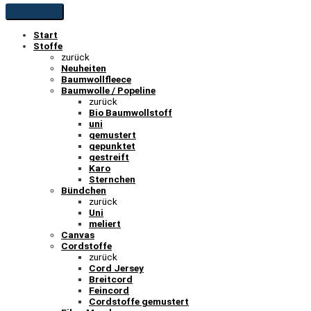
Start
Stoffe
zurück
Neuheiten
Baumwollfleece
Baumwolle / Popeline
zurück
Bio Baumwollstoff
uni
gemustert
gepunktet
gestreift
Karo
Sternchen
Bündchen
zurück
Uni
meliert
Canvas
Cordstoffe
zurück
Cord Jersey
Breitcord
Feincord
Cordstoffe gemustert