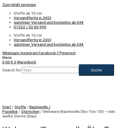
Zum Inhalt springen
Stoffe ab 10 cm
Versandfertig in 24St
günstiger Versand und kostenlos ab 69€
01522 / 92 60 995
Stoffe ab 10 cm
Versandfertig in 24St
günstiger Versand und kostenlos ab 69€
Whatsapp
Instagram
Facebook-f
Pinterest
Menü
0,00
€
0
Warenkorb
Search for:
Start
/
Stoffe
/
Baumwolle /
Popeline
/
Sternchen
/ Webware/Baumwolle Öko-Tex-100 – mini
weiße Sterne (blau)