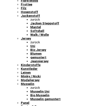
Fibre Mood
Frottee
Filz
Hosenstoff
Jackenstoff
zurück
Jacken Steppstoff
Mantel
Softshell
Walk / Wolle
Jersey
zurück
Uni
Bio Jersey
Blumen
gemustert
Jeansjersey
Kinderstoffe
Kunstleder
Leinen
Minky / Nicki
Modaljersey
Musselin
zurück
Musselin Uni
Bio Musselin
Musselin gemustert
Panel