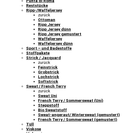
Punta di Roma
Reststücke
Ripp-/Waffeljersey
zurück
Ottoman
Ripp Jersey
Ripp Jersey dünn
Ripp Jersey gemustert
Waffeljersey
Waffeljersey dünn
Sport – und Badestoffe
Stoffpakete
Strick / Jacquard
zurück
Feinstrick
Grobstrick
Lochstrick
Softstrick
Sweat / French Terry
zurück
Sweat Uni
French Terry / Sommersweat (Uni)
Steppstoff
Bio Sweatstoff
Sweat-angeraut/ Wintersweat (gemustert)
French Terry / Sommersweat (gemustert)
Tüll
Viskose