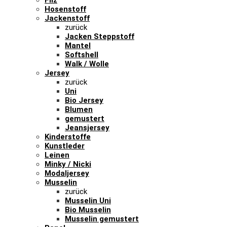
Filz
Hosenstoff
Jackenstoff
zurück
Jacken Steppstoff
Mantel
Softshell
Walk / Wolle
Jersey
zurück
Uni
Bio Jersey
Blumen
gemustert
Jeansjersey
Kinderstoffe
Kunstleder
Leinen
Minky / Nicki
Modaljersey
Musselin
zurück
Musselin Uni
Bio Musselin
Musselin gemustert