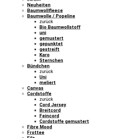
Neuheiten
Baumwollfleece
Baumwolle / Popeline
zurück
Bio Baumwollstoff
uni
gemustert
gepunktet
gestreift
Karo
Sternchen
Bündchen
zurück
Uni
meliert
Canvas
Cordstoffe
zurück
Cord Jersey
Breitcord
Feincord
Cordstoffe gemustert
Fibre Mood
Frottee