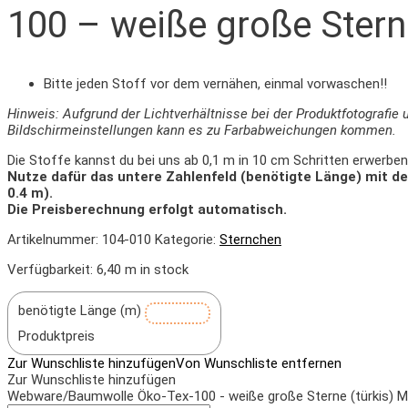
100 – weiße große Sterne
Bitte jeden Stoff vor dem vernähen, einmal vorwaschen!!
Hinweis: Aufgrund der Lichtverhältnisse bei der Produktfotografie 
Bildschirmeinstellungen kann es zu Farbabweichungen kommen.
Die Stoffe kannst du bei uns ab 0,1 m in 10 cm Schritten erwerben
Nutze dafür das untere Zahlenfeld (benötigte Länge) mit d
0.4 m).
Die Preisberechnung erfolgt automatisch.
Artikelnummer:
104-010
Kategorie:
Sternchen
Verfügbarkeit:
6,40 m in stock
benötigte Länge (m)
Produktpreis
Zur Wunschliste hinzufügen
Von Wunschliste entfernen
Zur Wunschliste hinzufügen
Webware/Baumwolle Öko-Tex-100 - weiße große Sterne (türkis) 