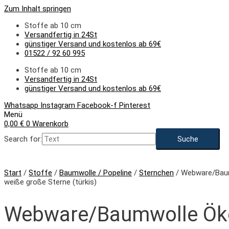
Zum Inhalt springen
Stoffe ab 10 cm
Versandfertig in 24St
günstiger Versand und kostenlos ab 69€
01522 / 92 60 995
Stoffe ab 10 cm
Versandfertig in 24St
günstiger Versand und kostenlos ab 69€
Whatsapp
Instagram
Facebook-f
Pinterest
Menü
0,00
€
0
Warenkorb
Search for:
Start
/
Stoffe
/
Baumwolle / Popeline
/
Sternchen
/ Webware/Bau
weiße große Sterne (türkis)
Webware/Baumwolle Ök