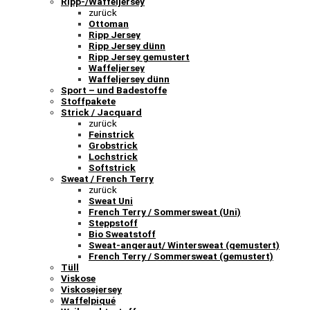
Ripp-/Waffeljersey
zurück
Ottoman
Ripp Jersey
Ripp Jersey dünn
Ripp Jersey gemustert
Waffeljersey
Waffeljersey dünn
Sport – und Badestoffe
Stoffpakete
Strick / Jacquard
zurück
Feinstrick
Grobstrick
Lochstrick
Softstrick
Sweat / French Terry
zurück
Sweat Uni
French Terry / Sommersweat (Uni)
Steppstoff
Bio Sweatstoff
Sweat-angeraut/ Wintersweat (gemustert)
French Terry / Sommersweat (gemustert)
Tüll
Viskose
Viskosejersey
Waffelpiqué