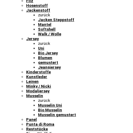
Filz
Hosenstoff
Jackenstoff
zurück
Jacken Steppstoff
Mantel
Softshell
Walk / Wolle
Jersey
zurück
Uni
Bio Jersey
Blumen
gemustert
Jeansjersey
Kinderstoffe
Kunstleder
Leinen
Minky / Nicki
Modaljersey
Musselin
zurück
Musselin Uni
Bio Musselin
Musselin gemustert
Panel
Punta di Roma
Reststücke