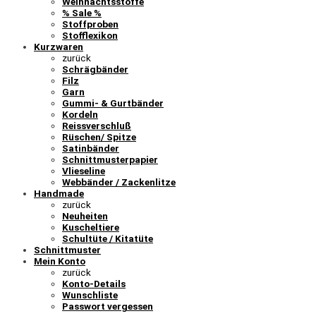
Weihnachtsstoffe
% Sale %
Stoffproben
Stofflexikon
Kurzwaren
zurück
Schrägbänder
Filz
Garn
Gummi- & Gurtbänder
Kordeln
Reissverschluß
Rüschen/ Spitze
Satinbänder
Schnittmusterpapier
Vlieseline
Webbänder / Zackenlitze
Handmade
zurück
Neuheiten
Kuscheltiere
Schultüte / Kitatüte
Schnittmuster
Mein Konto
zurück
Konto-Details
Wunschliste
Passwort vergessen