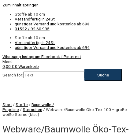
Zum Inhalt springen
Stoffe ab 10 cm
Versandfertig in 24St
günstiger Versand und kostenlos ab 69€
01522 / 92 60 995
Stoffe ab 10 cm
Versandfertig in 24St
günstiger Versand und kostenlos ab 69€
Whatsapp
Instagram
Facebook-f
Pinterest
Menü
0,00
€
0
Warenkorb
Search for:
Start
/
Stoffe
/
Baumwolle /
Popeline
/
Sternchen
/ Webware/Baumwolle Öko-Tex-100 – große
weiße Sterne (blau)
Webware/Baumwolle Öko-Tex-