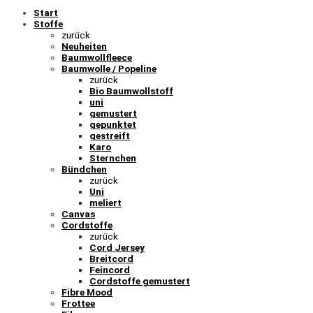
Start
Stoffe
zurück
Neuheiten
Baumwollfleece
Baumwolle / Popeline
zurück
Bio Baumwollstoff
uni
gemustert
gepunktet
gestreift
Karo
Sternchen
Bündchen
zurück
Uni
meliert
Canvas
Cordstoffe
zurück
Cord Jersey
Breitcord
Feincord
Cordstoffe gemustert
Fibre Mood
Frottee