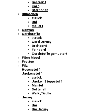
gestreift
Karo
Sternchen
Bündchen
zurück
Uni
meliert
Canvas
Cordstoffe
zurück
Cord Jersey
Breitcord
Feincord
Cordstoffe gemustert
Fibre Mood
Frottee
Filz
Hosenstoff
Jackenstoff
zurück
Jacken Steppstoff
Mantel
Softshell
Walk / Wolle
Jersey
zurück
Uni
Bio Jersey