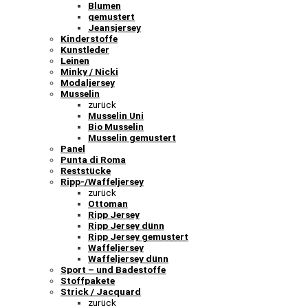
Blumen
gemustert
Jeansjersey
Kinderstoffe
Kunstleder
Leinen
Minky / Nicki
Modaljersey
Musselin
zurück
Musselin Uni
Bio Musselin
Musselin gemustert
Panel
Punta di Roma
Reststücke
Ripp-/Waffeljersey
zurück
Ottoman
Ripp Jersey
Ripp Jersey dünn
Ripp Jersey gemustert
Waffeljersey
Waffeljersey dünn
Sport – und Badestoffe
Stoffpakete
Strick / Jacquard
zurück