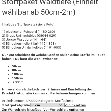
Stoffpaket Waldtiere (Einheit
wählbar ab 50cm-2m)
Inhalt des Stoffpakets (siehe Foto):
1) elastischer Feincord (1180-260)
2) Stepp Uni nachtblau (08044-029)
3) Jersey Waldtiere ( Nr. 164)
4) Bündchen meliert Uni (1194-893)
5) Bündchen Uni dunkelblau (1191-903)
Nun entscheidest du welche Größen sollen deine Stoffe im Paket
haben ? Du hast die Wahl zwischen:
50cm
80cm
100cm
150cm
200cm
Hinweis: durch die Lichtverhältnisse und Einstellung der
Produktfotografie kann es zu Farbabweichungen kommen
Artikelnummer:
SPJ002
Kategorie:
Stoffpakete
Stoffpaketgröße
Zurücksetzen
Zur Wunschliste hinzufügen
Von Wunschliste entfernen