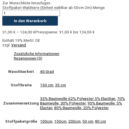
Zur Wunschliste hinzufügen
Stoffpaket Waldtiere (Einheit wählbar ab 50cm-2m) Menge
In den Warenkorb
31,00
€
–
124,00
€
Preisspanne: 31,00 € bis 124,00 €
Enthält 19% MwSt. DE
zzgl.
Versand
Zusätzliche Informationen
Rezensionen (0)
Waschbarkeit
40 Grad
Stoffbreite
150 cm
,
35 cm
33% Baumwolle 62% Polyester 5% Elasthan
,
70%
Zusammensetzung
Baumwolle, 30% Polyester
,
95% Baumwolle, 5%
Elastan
,
80% Baumwolle, 20% Polyester
Stoffpaketgröße
100cm
,
150cm
,
200cm
,
50 cm
,
80 cm