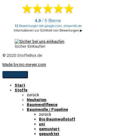
Sicher Einkaufen
© 2020 StoffeBox.de
Made by mc-meyer.com
Start
Stoffe
zurück
Neuheiten
Baumwollfleece
Baumwolle / Popeline
zurück
Bio Baumwollstoff
uni
gemustert
gepunktet