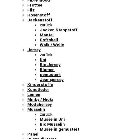
Fibre Mood
Frottee
Filz
Hosenstoff
Jackenstoff
zurück
Jacken Steppstoff
Mantel
Softshell
Walk / Wolle
Jersey
zurück
Uni
Bio Jersey
Blumen
gemustert
Jeansjersey
Kinderstoffe
Kunstleder
Leinen
Minky / Nicki
Modaljersey
Musselin
zurück
Musselin Uni
Bio Musselin
Musselin gemustert
Panel