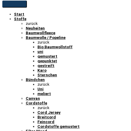
Start
Stoffe
zurück
Neuheiten
Baumwollfleece
Baumwolle / Popeline
zurück
Bio Baumwollstoff
uni
gemustert
gepunktet
gestreift
Karo
Sternchen
Bündchen
zurück
Uni
meliert
Canvas
Cordstoffe
zurück
Cord Jersey
Breitcord
Feincord
Cordstoffe gemustert