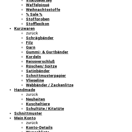
Viskosejersey
Waffelpiqué
Weihnachtsstoffe
% Sale %
Stoffproben
Stofflexikon
Kurzwaren
zurück
Schrägbänder
Filz
Garn
Gummi- & Gurtbänder
Kordeln
Reissverschluß
Rüschen/ Spitze
Satinbänder
Schnittmusterpapier
Vlieseline
Webbänder / Zackenlitze
Handmade
zurück
Neuheiten
Kuscheltiere
Schultüte / Kitatüte
Schnittmuster
Mein Konto
zurück
Konto-Details