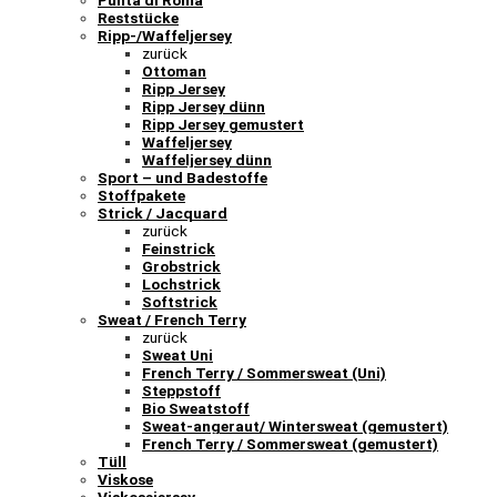
Punta di Roma
Reststücke
Ripp-/Waffeljersey
zurück
Ottoman
Ripp Jersey
Ripp Jersey dünn
Ripp Jersey gemustert
Waffeljersey
Waffeljersey dünn
Sport – und Badestoffe
Stoffpakete
Strick / Jacquard
zurück
Feinstrick
Grobstrick
Lochstrick
Softstrick
Sweat / French Terry
zurück
Sweat Uni
French Terry / Sommersweat (Uni)
Steppstoff
Bio Sweatstoff
Sweat-angeraut/ Wintersweat (gemustert)
French Terry / Sommersweat (gemustert)
Tüll
Viskose