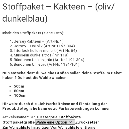
Stoffpaket – Kakteen – (oliv/
dunkelblau)
Inhalt des Stoffpakets (siehe Foto):
Jersey Kakteen – (Art.-Nr. 1)
Jersey – Uni oliv (Art-Nr.1157-304)
Interlock helloliv meliert ( Art-Nr. 64)
Musselin dunkelaltros ( Nr. 118)
Bündchen Uni olivgrün (Art-Nr.1191-304)
Bündchen Uni ecru (Art-Nr. 1191-101)
Nun entscheidest du welche Größen sollen deine Stoffe im Paket
haben ? Du hast die Wahl zwischen:
50cm
80cm
100cm
Hinweis: durch die Lichtverhältnisse und Einstellung der
Produktfotografie kann es zu Farbabweichungen kommen
Artikelnummer:
SP18
Kategorie:
Stoffpakete
Stoffpaketgröße
Zurücksetzen
Zur Wunschliste hinzufügen
Von Wunschliste entfernen