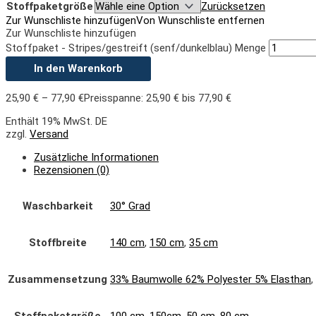
Stoffpaketgröße
Zurücksetzen
Zur Wunschliste hinzufügen
Von Wunschliste entfernen
Zur Wunschliste hinzufügen
Stoffpaket - Stripes/gestreift (senf/dunkelblau) Menge
In den Warenkorb
25,90
€
–
77,90
€
Preisspanne: 25,90 € bis 77,90 €
Enthält 19% MwSt. DE
zzgl.
Versand
Zusätzliche Informationen
Rezensionen (0)
Waschbarkeit
30° Grad
Stoffbreite
140 cm
,
150 cm
,
35 cm
Zusammensetzung
33% Baumwolle 62% Polyester 5% Elasthan
,
Stoffpaketgröße
100 cm
,
150cm
,
50 cm
,
80 cm