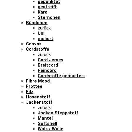
gepunktet
gestreift
Karo
Sternchen
Bündchen
zurück
Uni
meliert
Canvas
Cordstoffe
zurück
Cord Jersey
Breitcord
Feincord
Cordstoffe gemustert
Fibre Mood
Frottee
Filz
Hosenstoff
Jackenstoff
zurück
Jacken Steppstoff
Mantel
Softshell
Walk / Wolle