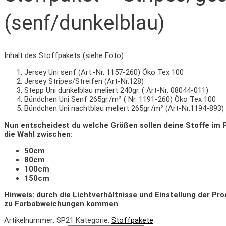
(senf/dunkelblau)
Inhalt des Stoffpakets (siehe Foto):
Jersey Uni senf (Art.-Nr. 1157-260) Öko Tex 100
Jersey Stripes/Streifen (Art-Nr.128)
Stepp Uni dunkelblau meliert 240gr. ( Art-Nr. 08044-011)
Bündchen Uni Senf 265gr./m² ( Nr. 1191-260) Öko Tex 100
Bündchen Uni nachtblau meliert 265gr./m² (Art-Nr.1194-893)
Nun entscheidest du welche Größen sollen deine Stoffe im 
die Wahl zwischen:
50cm
80cm
100cm
150cm
Hinweis: durch die Lichtverhältnisse und Einstellung der Pr
zu Farbabweichungen kommen
Artikelnummer:
SP21
Kategorie:
Stoffpakete