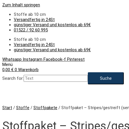
Zum Inhalt springen
Stoffe ab 10 cm
Versandfertig in 24St
günstiger Versand und kostenlos ab 69€
01522 / 92 60 995
Stoffe ab 10 cm
Versandfertig in 24St
günstiger Versand und kostenlos ab 69€
Whatsapp
Instagram
Facebook-f
Pinterest
Menü
0,00
€
0
Warenkorb
Search for:
Start
/
Stoffe
/
Stoffpakete
/ Stoffpaket – Stripes/gestreift (se
Stoffpaket – Stripes/gest