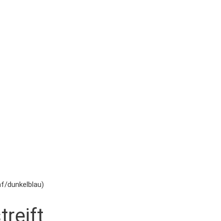
nf/dunkelblau)
reift