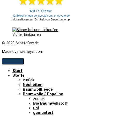
Sicher Einkaufen
© 2020 StoffeBox.de
Made by mc-meyer.com
Start
Stoffe
zurück
Neuheiten
Baumwollfleece
Baumwolle / Popeline
zurück
Bio Baumwollstoff
uni
gemustert