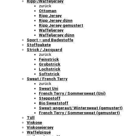
Ripp-/Waffeljersey
zurück
Ottoman
Ripp Jersey
Ripp Jersey dünn
Ripp Jersey gemustert
Waffeljersey
Waffeljersey dünn
Sport – und Badestoffe
Stoffpakete
Strick / Jacquard
zurück
Feinstrick
Grobstrick
Lochstrick
Softstrick
Sweat / French Terry
zurück
Sweat Uni
French Terry / Sommersweat (Uni)
Steppstoff
Bio Sweatstoff
Sweat-angeraut/ Wintersweat (gemustert)
French Terry / Sommersweat (gemustert)
Tüll
Viskose
Viskosejersey
Waffelpiqué