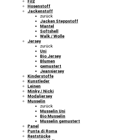
Filz
Hosenstoff
Jackenstoff
zurück
Jacken Steppstoff
Mantel
Softshell
Walk / Wolle
Jersey
zurück
Uni
Bio Jersey
Blumen
gemustert
Jeansjersey
Kinderstoffe
Kunstleder
Leinen
Minky / Nicki
Modaljersey
Musselin
zurück
Musselin Uni
Bio Musselin
Musselin gemustert
Panel
Punta di Roma
Reststücke