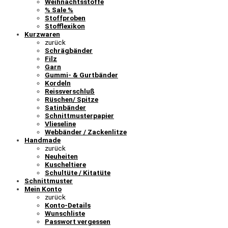
Weihnachtsstoffe
% Sale %
Stoffproben
Stofflexikon
Kurzwaren
zurück
Schrägbänder
Filz
Garn
Gummi- & Gurtbänder
Kordeln
Reissverschluß
Rüschen/ Spitze
Satinbänder
Schnittmusterpapier
Vlieseline
Webbänder / Zackenlitze
Handmade
zurück
Neuheiten
Kuscheltiere
Schultüte / Kitatüte
Schnittmuster
Mein Konto
zurück
Konto-Details
Wunschliste
Passwort vergessen