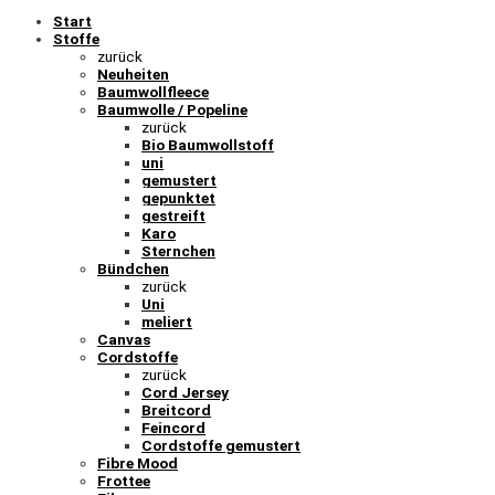
Start
Stoffe
zurück
Neuheiten
Baumwollfleece
Baumwolle / Popeline
zurück
Bio Baumwollstoff
uni
gemustert
gepunktet
gestreift
Karo
Sternchen
Bündchen
zurück
Uni
meliert
Canvas
Cordstoffe
zurück
Cord Jersey
Breitcord
Feincord
Cordstoffe gemustert
Fibre Mood
Frottee