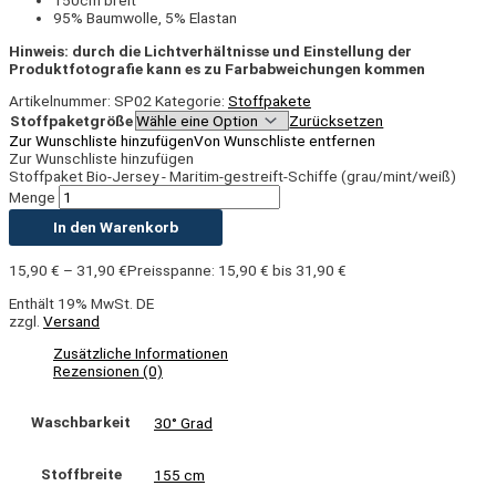
150cm breit
95% Baumwolle, 5% Elastan
Hinweis: durch die Lichtverhältnisse und Einstellung der
Produktfotografie kann es zu Farbabweichungen kommen
Artikelnummer:
SP02
Kategorie:
Stoffpakete
Stoffpaketgröße
Zurücksetzen
Zur Wunschliste hinzufügen
Von Wunschliste entfernen
Zur Wunschliste hinzufügen
Stoffpaket Bio-Jersey - Maritim-gestreift-Schiffe (grau/mint/weiß)
Menge
In den Warenkorb
15,90
€
–
31,90
€
Preisspanne: 15,90 € bis 31,90 €
Enthält 19% MwSt. DE
zzgl.
Versand
Zusätzliche Informationen
Rezensionen (0)
Waschbarkeit
30° Grad
Stoffbreite
155 cm