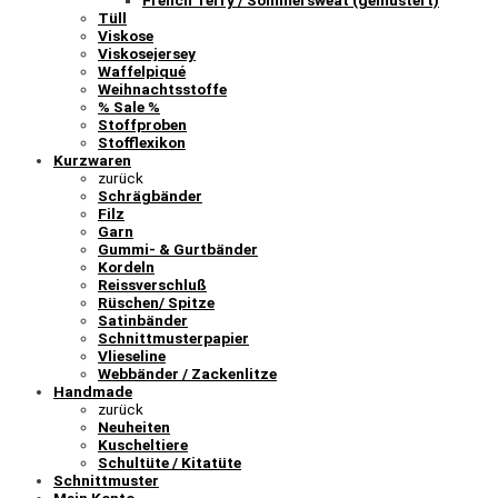
French Terry / Sommersweat (gemustert)
Tüll
Viskose
Viskosejersey
Waffelpiqué
Weihnachtsstoffe
% Sale %
Stoffproben
Stofflexikon
Kurzwaren
zurück
Schrägbänder
Filz
Garn
Gummi- & Gurtbänder
Kordeln
Reissverschluß
Rüschen/ Spitze
Satinbänder
Schnittmusterpapier
Vlieseline
Webbänder / Zackenlitze
Handmade
zurück
Neuheiten
Kuscheltiere
Schultüte / Kitatüte
Schnittmuster