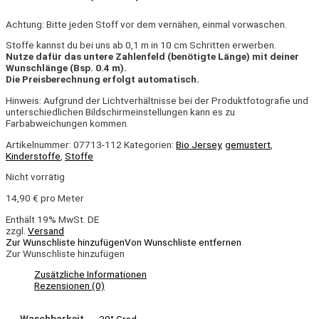
Achtung: Bitte jeden Stoff vor dem vernähen, einmal vorwaschen.
Stoffe kannst du bei uns ab 0,1 m in 10 cm Schritten erwerben.
Nutze dafür das untere Zahlenfeld (benötigte Länge) mit deiner
Wunschlänge (Bsp. 0.4 m).
Die Preisberechnung erfolgt automatisch.
Hinweis: Aufgrund der Lichtverhältnisse bei der Produktfotografie und
unterschiedlichen Bildschirmeinstellungen kann es zu
Farbabweichungen kommen.
Artikelnummer:
07713-112
Kategorien:
Bio Jersey
,
gemustert
,
Kinderstoffe
,
Stoffe
Nicht vorrätig
14,90
€
pro Meter
Enthält 19% MwSt. DE
zzgl.
Versand
Zur Wunschliste hinzufügen
Von Wunschliste entfernen
Zur Wunschliste hinzufügen
Zusätzliche Informationen
Rezensionen (0)
Waschbarkeit
30° Grad