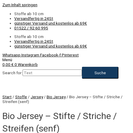
Zum Inhalt springen
Stoffe ab 10 cm
Versandfertig in 24St
günstiger Versand und kostenlos ab 69€
01522 / 92 60 995
Stoffe ab 10 cm
Versandfertig in 24St
günstiger Versand und kostenlos ab 69€
Whatsapp
Instagram
Facebook-f
Pinterest
Menü
0,00
€
0
Warenkorb
Search for:
Start
/
Stoffe
/
Jersey
/
Bio Jersey
/ Bio Jersey – Stifte / Striche /
Streifen (senf)
Bio Jersey – Stifte / Striche /
Streifen (senf)