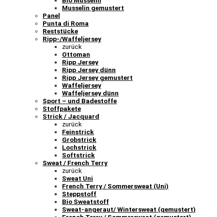
Bio Musselin
Musselin gemustert
Panel
Punta di Roma
Reststücke
Ripp-/Waffeljersey
zurück
Ottoman
Ripp Jersey
Ripp Jersey dünn
Ripp Jersey gemustert
Waffeljersey
Waffeljersey dünn
Sport – und Badestoffe
Stoffpakete
Strick / Jacquard
zurück
Feinstrick
Grobstrick
Lochstrick
Softstrick
Sweat / French Terry
zurück
Sweat Uni
French Terry / Sommersweat (Uni)
Steppstoff
Bio Sweatstoff
Sweat-angeraut/ Wintersweat (gemustert)