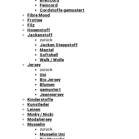
Breitcord
Feincord
Cordstoffe gemustert
Fibre Mood
Frottee
Filz
Hosenstoff
Jackenstoff
zurück
Jacken Steppstoff
Mantel
Softshell
Walk / Wolle
Jersey
zurück
Uni
Bio Jersey
Blumen
gemustert
Jeansjersey
Kinderstoffe
Kunstleder
Leinen
Minky / Nicki
Modaljersey
Musselin
zurück
Musselin Uni