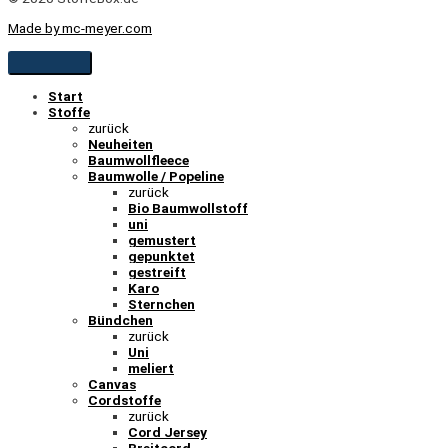
Made by mc-meyer.com
Start
Stoffe
zurück
Neuheiten
Baumwollfleece
Baumwolle / Popeline
zurück
Bio Baumwollstoff
uni
gemustert
gepunktet
gestreift
Karo
Sternchen
Bündchen
zurück
Uni
meliert
Canvas
Cordstoffe
zurück
Cord Jersey