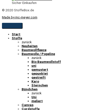
Sicher Einkaufen
© 2020 StoffeBox.de
Made by mc-meyer.com
Start
Stoffe
zurück
Neuheiten
Baumwollfleece
Baumwolle / Popeline
zurück
Bio Baumwollstoff
uni
gemustert
gepunktet
gestreift
Karo
Sternchen
Bündchen
zurück
Uni
meliert
Canvas
Cordstoffe