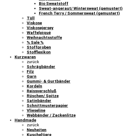
Bio Sweatstoff
Sweat-angeraut/ Wintersweat (gemustert)
French Terry / Sommersweat (gemustert)
Tüll
Viskose
Viskosejersey
Waffelpiqué
Weihnachtsstoffe
% Sale %
Stoffproben
Stofflexikon
Kurzwaren
zurück
Schrägbänder
Filz
Garn
Gummi- & Gurtbänder
Kordeln
Reissverschluß
Rüschen/ Spitze
Satinbänder
Schnittmusterpapier
Vlieseline
Webbänder / Zackenlitze
Handmade
zurück
Neuheiten
Kuscheltiere