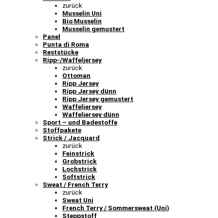
zurück
Musselin Uni
Bio Musselin
Musselin gemustert
Panel
Punta di Roma
Reststücke
Ripp-/Waffeljersey
zurück
Ottoman
Ripp Jersey
Ripp Jersey dünn
Ripp Jersey gemustert
Waffeljersey
Waffeljersey dünn
Sport – und Badestoffe
Stoffpakete
Strick / Jacquard
zurück
Feinstrick
Grobstrick
Lochstrick
Softstrick
Sweat / French Terry
zurück
Sweat Uni
French Terry / Sommersweat (Uni)
Steppstoff