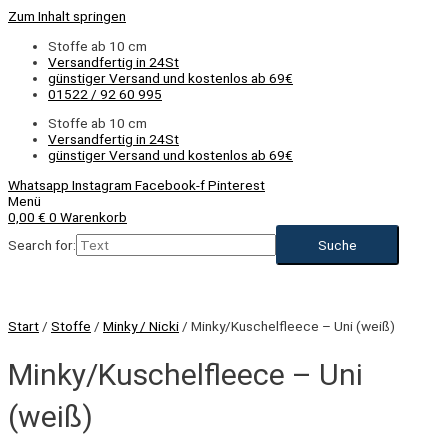
Zum Inhalt springen
Stoffe ab 10 cm
Versandfertig in 24St
günstiger Versand und kostenlos ab 69€
01522 / 92 60 995
Stoffe ab 10 cm
Versandfertig in 24St
günstiger Versand und kostenlos ab 69€
Whatsapp
Instagram
Facebook-f
Pinterest
Menü
0,00
€
0
Warenkorb
Search for:
Start
/
Stoffe
/
Minky / Nicki
/ Minky/Kuschelfleece – Uni (weiß)
Minky/Kuschelfleece – Uni
(weiß)