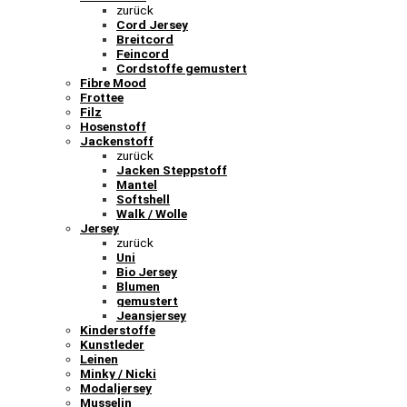
zurück
Cord Jersey
Breitcord
Feincord
Cordstoffe gemustert
Fibre Mood
Frottee
Filz
Hosenstoff
Jackenstoff
zurück
Jacken Steppstoff
Mantel
Softshell
Walk / Wolle
Jersey
zurück
Uni
Bio Jersey
Blumen
gemustert
Jeansjersey
Kinderstoffe
Kunstleder
Leinen
Minky / Nicki
Modaljersey
Musselin