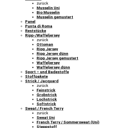
zurück
Musselin Uni
Bio Musselin
Musselin gemustert
Panel
Punta di Roma
Reststücke
Ripp-/Waffeljersey
zurück
Ottoman
Ripp Jersey
Ripp Jersey dünn
Ripp Jersey gemustert
Waffeljersey
Waffeljersey dünn
Sport – und Badestoffe
Stoffpakete
Strick / Jacquard
zurück
Feinstrick
Grobstrick
Lochstrick
Softstrick
Sweat / French Terry
zurück
Sweat Uni
French Terry / Sommersweat (Uni)
Steppstoff