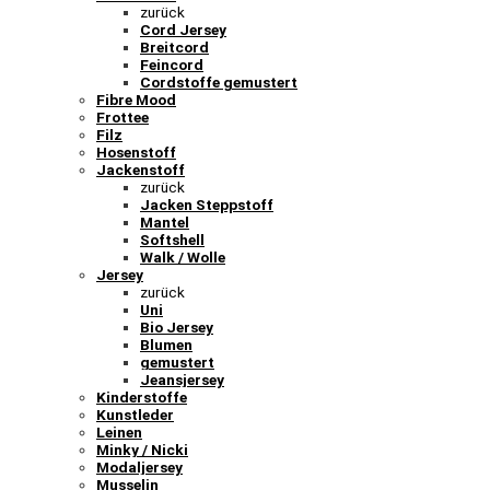
zurück
Cord Jersey
Breitcord
Feincord
Cordstoffe gemustert
Fibre Mood
Frottee
Filz
Hosenstoff
Jackenstoff
zurück
Jacken Steppstoff
Mantel
Softshell
Walk / Wolle
Jersey
zurück
Uni
Bio Jersey
Blumen
gemustert
Jeansjersey
Kinderstoffe
Kunstleder
Leinen
Minky / Nicki
Modaljersey
Musselin