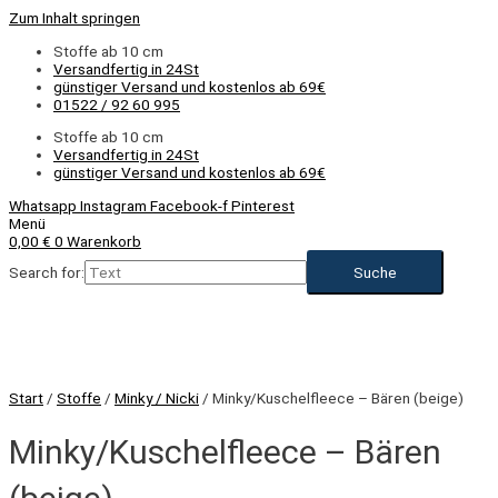
Zum Inhalt springen
Stoffe ab 10 cm
Versandfertig in 24St
günstiger Versand und kostenlos ab 69€
01522 / 92 60 995
Stoffe ab 10 cm
Versandfertig in 24St
günstiger Versand und kostenlos ab 69€
Whatsapp
Instagram
Facebook-f
Pinterest
Menü
0,00
€
0
Warenkorb
Search for:
Start
/
Stoffe
/
Minky / Nicki
/ Minky/Kuschelfleece – Bären (beige)
Minky/Kuschelfleece – Bären