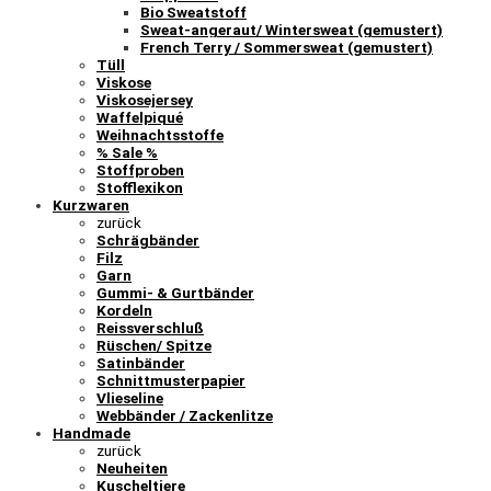
Bio Sweatstoff
Sweat-angeraut/ Wintersweat (gemustert)
French Terry / Sommersweat (gemustert)
Tüll
Viskose
Viskosejersey
Waffelpiqué
Weihnachtsstoffe
% Sale %
Stoffproben
Stofflexikon
Kurzwaren
zurück
Schrägbänder
Filz
Garn
Gummi- & Gurtbänder
Kordeln
Reissverschluß
Rüschen/ Spitze
Satinbänder
Schnittmusterpapier
Vlieseline
Webbänder / Zackenlitze
Handmade
zurück
Neuheiten
Kuscheltiere