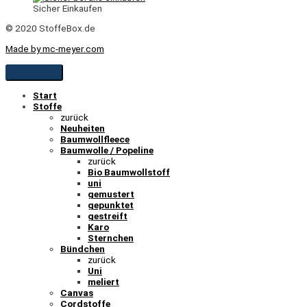
Sicher Einkaufen
© 2020 StoffeBox.de
Made by mc-meyer.com
Start
Stoffe
zurück
Neuheiten
Baumwollfleece
Baumwolle / Popeline
zurück
Bio Baumwollstoff
uni
gemustert
gepunktet
gestreift
Karo
Sternchen
Bündchen
zurück
Uni
meliert
Canvas
Cordstoffe