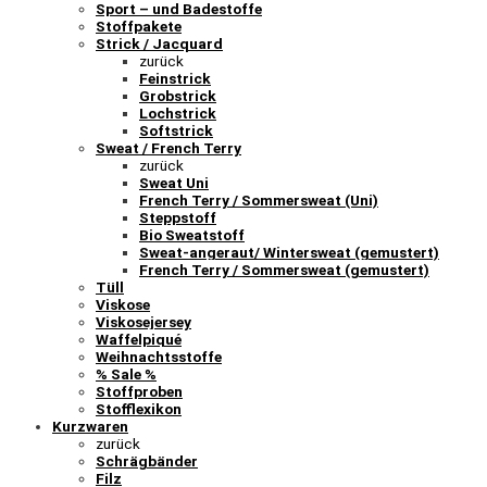
Sport – und Badestoffe
Stoffpakete
Strick / Jacquard
zurück
Feinstrick
Grobstrick
Lochstrick
Softstrick
Sweat / French Terry
zurück
Sweat Uni
French Terry / Sommersweat (Uni)
Steppstoff
Bio Sweatstoff
Sweat-angeraut/ Wintersweat (gemustert)
French Terry / Sommersweat (gemustert)
Tüll
Viskose
Viskosejersey
Waffelpiqué
Weihnachtsstoffe
% Sale %
Stoffproben
Stofflexikon
Kurzwaren
zurück
Schrägbänder
Filz