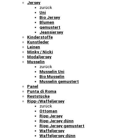
Jersey
zurück
Uni
Bio Jersey
Blumen
gemustert
Jeansjersey
Kinderstoffe
Kunstleder
Leinen
Minky / Nicki
Modaljersey
Musselin
zurück
Musselin Uni
Bio Musselin
Musselin gemustert
Panel
Punta di Roma
Reststücke
Ripp-/Waffeljersey
zurück
Ottoman
Ripp Jersey
Ripp Jersey dünn
Ripp Jersey gemustert
Waffeljersey
Waffeljersey dünn