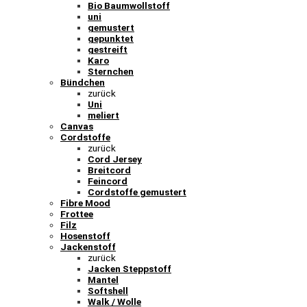
Bio Baumwollstoff
uni
gemustert
gepunktet
gestreift
Karo
Sternchen
Bündchen
zurück
Uni
meliert
Canvas
Cordstoffe
zurück
Cord Jersey
Breitcord
Feincord
Cordstoffe gemustert
Fibre Mood
Frottee
Filz
Hosenstoff
Jackenstoff
zurück
Jacken Steppstoff
Mantel
Softshell
Walk / Wolle