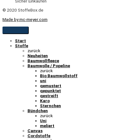
Sicher Einkaufen
© 2020 StoffeBox.de
Made by mc-meyer.com
Start
Stoffe
zurück
Neuheiten
Baumwollfleece
Baumwolle / Popeline
zurück
Bio Baumwollstoff
uni
gemustert
gepunktet
gestreift
Karo
Sternchen
Bündchen
zurück
Uni
meliert
Canvas
Cordstoffe