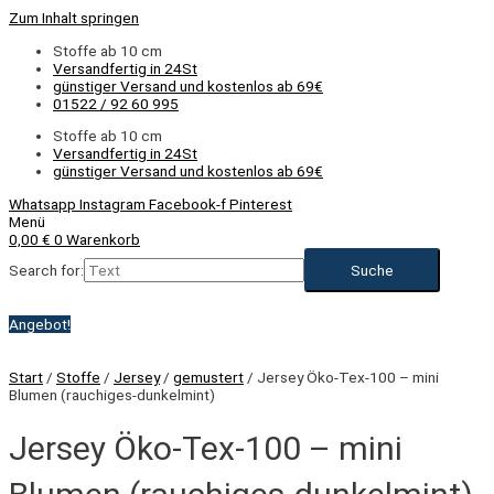
Zum Inhalt springen
Stoffe ab 10 cm
Versandfertig in 24St
günstiger Versand und kostenlos ab 69€
01522 / 92 60 995
Stoffe ab 10 cm
Versandfertig in 24St
günstiger Versand und kostenlos ab 69€
Whatsapp
Instagram
Facebook-f
Pinterest
Menü
0,00
€
0
Warenkorb
Search for:
Angebot!
Start
/
Stoffe
/
Jersey
/
gemustert
/ Jersey Öko-Tex-100 – mini
Blumen (rauchiges-dunkelmint)
Jersey Öko-Tex-100 – mini