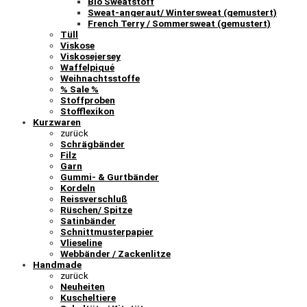
Bio Sweatstoff
Sweat-angeraut/ Wintersweat (gemustert)
French Terry / Sommersweat (gemustert)
Tüll
Viskose
Viskosejersey
Waffelpiqué
Weihnachtsstoffe
% Sale %
Stoffproben
Stofflexikon
Kurzwaren
zurück
Schrägbänder
Filz
Garn
Gummi- & Gurtbänder
Kordeln
Reissverschluß
Rüschen/ Spitze
Satinbänder
Schnittmusterpapier
Vlieseline
Webbänder / Zackenlitze
Handmade
zurück
Neuheiten
Kuscheltiere