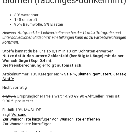
Blumen (rauchiges-dunkelmint)
30° waschbar
145 cm breit
95% Baumwolle, 5% Elastan
Hinweis: Aufgrund der Lichtverhältnisse bei der Produktfotografie und
unterschiedlichen Bildschirmeinstellungen kann es zu Farbabweichungen
kommen.
Stoffe kannst du bei uns ab 0,1 m in 10 cm Schritten erwerben.
Nutze dafür das untere Zahlenfeld (benötigte Länge) mit deiner
Wunschlänge (Bsp. 0.4 m).
Die Preisberechnung erfolgt automatisch.
Artikelnummer:
135
Kategorien:
% Sale %
,
Blumen
,
gemustert
,
Jersey
,
Stoffe
Nicht vorrätig
14,90
€
Ursprünglicher Preis war: 14,90 €
9,90
€
Aktueller Preis ist:
9,90 €.
pro Meter
Enthält 19% MwSt. DE
zzgl.
Versand
Zur Wunschliste hinzufügen
Von Wunschliste entfernen
Zur Wunschliste hinzufügen