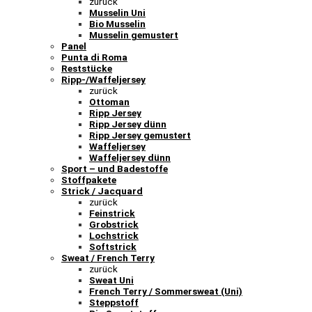
zurück
Musselin Uni
Bio Musselin
Musselin gemustert
Panel
Punta di Roma
Reststücke
Ripp-/Waffeljersey
zurück
Ottoman
Ripp Jersey
Ripp Jersey dünn
Ripp Jersey gemustert
Waffeljersey
Waffeljersey dünn
Sport – und Badestoffe
Stoffpakete
Strick / Jacquard
zurück
Feinstrick
Grobstrick
Lochstrick
Softstrick
Sweat / French Terry
zurück
Sweat Uni
French Terry / Sommersweat (Uni)
Steppstoff