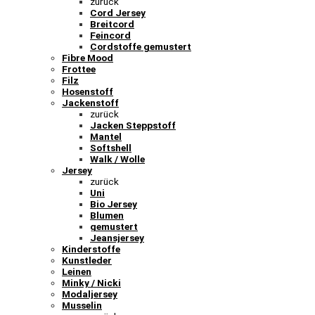
zurück
Cord Jersey
Breitcord
Feincord
Cordstoffe gemustert
Fibre Mood
Frottee
Filz
Hosenstoff
Jackenstoff
zurück
Jacken Steppstoff
Mantel
Softshell
Walk / Wolle
Jersey
zurück
Uni
Bio Jersey
Blumen
gemustert
Jeansjersey
Kinderstoffe
Kunstleder
Leinen
Minky / Nicki
Modaljersey
Musselin