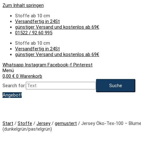
Zum Inhalt springen
Stoffe ab 10 cm
Versandfertig in 24St
günstiger Versand und kostenlos ab 69€
01522 / 92 60 995
Stoffe ab 10 cm
Versandfertig in 24St
günstiger Versand und kostenlos ab 69€
Whatsapp
Instagram
Facebook-f
Pinterest
Menü
0,00
€
0
Warenkorb
Search for:
Angebot!
Start
/
Stoffe
/
Jersey
/
gemustert
/ Jersey Öko-Tex-100 – Blume
(dunkelgrün/pastelgrün)