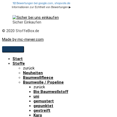
Sicher Einkaufen
© 2020 StoffeBox.de
Made by mc-meyer.com
Start
Stoffe
zurück
Neuheiten
Baumwollfleece
Baumwolle / Popeline
zurück
Bio Baumwollstoff
uni
gemustert
gepunktet
gestreift
Karo