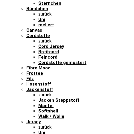
Sternchen
Bündchen
zurück
Uni
meliert
Canvas
Cordstoffe
zurück
Cord Jersey
Breitcord
Feincord
Cordstoffe gemustert
Fibre Mood
Frottee
Filz
Hosenstoff
Jackenstoff
zurück
Jacken Steppstoff
Mantel
Softshell
Walk / Wolle
Jersey
zurück
Uni