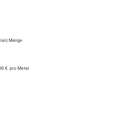
grün) Menge
90 €.
pro Meter