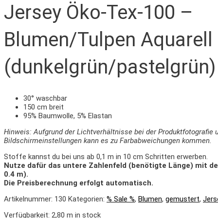
Jersey Öko-Tex-100 –
Blumen/Tulpen Aquarell
(dunkelgrün/pastelgrün)
30° waschbar
150 cm breit
95% Baumwolle, 5% Elastan
Hinweis: Aufgrund der Lichtverhältnisse bei der Produktfotografie 
Bildschirmeinstellungen kann es zu Farbabweichungen kommen.
Stoffe kannst du bei uns ab 0,1 m in 10 cm Schritten erwerben.
Nutze dafür das untere Zahlenfeld (benötigte Länge) mit d
0.4 m).
Die Preisberechnung erfolgt automatisch.
Artikelnummer:
130
Kategorien:
% Sale %
,
Blumen
,
gemustert
,
Jers
Verfügbarkeit:
2,80 m in stock