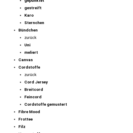
gepunktet
gestreift
Karo
Sternchen
Bündchen
zurück
Uni
meliert
Canvas
Cordstoffe
zurück
Cord Jersey
Breitcord
Feincord
Cordstoffe gemustert
Fibre Mood
Frottee
Filz