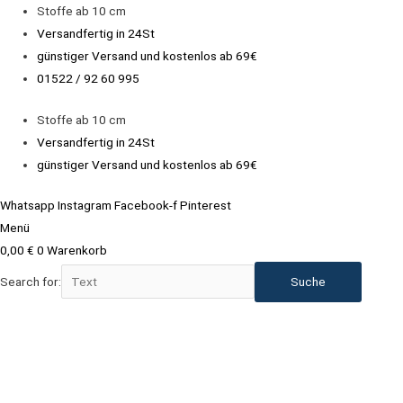
Zum
Stoffe ab 10 cm
Inhalt
Versandfertig in 24St
springen
günstiger Versand und kostenlos ab 69€
01522 / 92 60 995
Stoffe ab 10 cm
Versandfertig in 24St
günstiger Versand und kostenlos ab 69€
Whatsapp
Instagram
Facebook-f
Pinterest
Menü
0,00
€
0
Warenkorb
Search for: