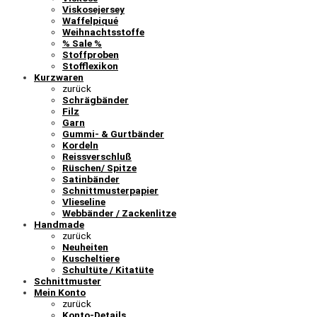
Viskosejersey
Waffelpiqué
Weihnachtsstoffe
% Sale %
Stoffproben
Stofflexikon
Kurzwaren
zurück
Schrägbänder
Filz
Garn
Gummi- & Gurtbänder
Kordeln
Reissverschluß
Rüschen/ Spitze
Satinbänder
Schnittmusterpapier
Vlieseline
Webbänder / Zackenlitze
Handmade
zurück
Neuheiten
Kuscheltiere
Schultüte / Kitatüte
Schnittmuster
Mein Konto
zurück
Konto-Details