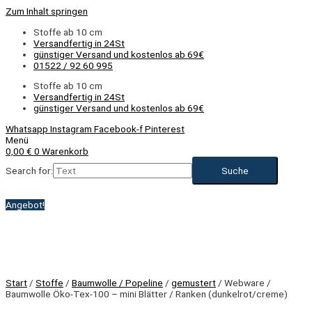
Zum Inhalt springen
Stoffe ab 10 cm
Versandfertig in 24St
günstiger Versand und kostenlos ab 69€
01522 / 92 60 995
Stoffe ab 10 cm
Versandfertig in 24St
günstiger Versand und kostenlos ab 69€
Whatsapp
Instagram
Facebook-f
Pinterest
Menü
0,00
€
0
Warenkorb
Search for:
Angebot!
Start
/
Stoffe
/
Baumwolle / Popeline
/
gemustert
/ Webware /
Baumwolle Öko-Tex-100 – mini Blätter / Ranken (dunkelrot/creme)