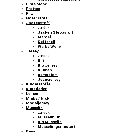
Fibre Mood
Frottee
Filz
Hosenstoff
Jackenstoff
zurück
Jacken Steppstoff
Mantel
Softshell
Walk / Wolle
Jersey
zurück
Uni
Bio Jersey
Blumen
gemustert
Jeansjersey
Kinderstoffe
Kunstleder
Leinen
Minky / Nicki
Modaljersey
Musselin
zurück
Musselin Uni
Bio Musselin
Musselin gemustert
Panel