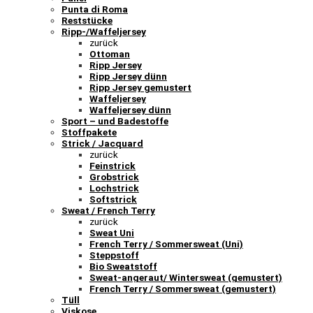
Punta di Roma
Reststücke
Ripp-/Waffeljersey
zurück
Ottoman
Ripp Jersey
Ripp Jersey dünn
Ripp Jersey gemustert
Waffeljersey
Waffeljersey dünn
Sport – und Badestoffe
Stoffpakete
Strick / Jacquard
zurück
Feinstrick
Grobstrick
Lochstrick
Softstrick
Sweat / French Terry
zurück
Sweat Uni
French Terry / Sommersweat (Uni)
Steppstoff
Bio Sweatstoff
Sweat-angeraut/ Wintersweat (gemustert)
French Terry / Sommersweat (gemustert)
Tüll
Viskose