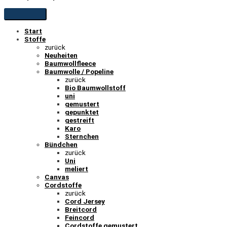
Start
Stoffe
zurück
Neuheiten
Baumwollfleece
Baumwolle / Popeline
zurück
Bio Baumwollstoff
uni
gemustert
gepunktet
gestreift
Karo
Sternchen
Bündchen
zurück
Uni
meliert
Canvas
Cordstoffe
zurück
Cord Jersey
Breitcord
Feincord
Cordstoffe gemustert