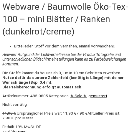
Webware / Baumwolle Öko-Tex-
100 – mini Blätter / Ranken
(dunkelrot/creme)
Bitte jeden Stoff vor dem vernähen, einmal vorwaschen!!
Hinweis: Aufgrund der Lichtverhältnisse bei der Produktfotografie und
unterschiedlichen Bildschirmeinstellungen kann es zu Farbabweichungen
kommen.
Die Stoffe kannst du bei uns ab 0,1 m in 10 cm Schritten erwerben.
Nutze dafür das untere Zahlenfeld (benötigte Länge) mit deiner
Wunschlänge (Bsp. 0.4 m).
Die Preisberechnung erfolgt automatisch.
Artikelnummer:
485-0805
Kategorien:
% Sale %
,
gemustert
Nicht vorrätig
11,90
€
Ursprünglicher Preis war: 11,90 €
7,90
€
Aktueller Preis ist:
7,90 €.
pro Meter
Enthält 19% MwSt. DE
zzgl.
Versand