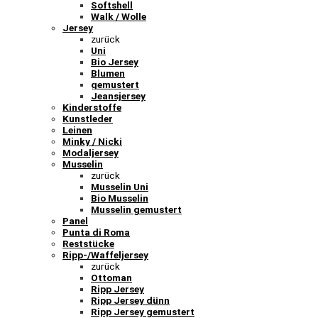
Softshell
Walk / Wolle
Jersey
zurück
Uni
Bio Jersey
Blumen
gemustert
Jeansjersey
Kinderstoffe
Kunstleder
Leinen
Minky / Nicki
Modaljersey
Musselin
zurück
Musselin Uni
Bio Musselin
Musselin gemustert
Panel
Punta di Roma
Reststücke
Ripp-/Waffeljersey
zurück
Ottoman
Ripp Jersey
Ripp Jersey dünn
Ripp Jersey gemustert