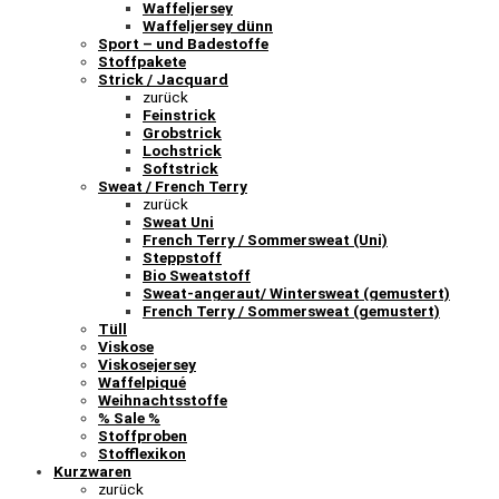
Waffeljersey
Waffeljersey dünn
Sport – und Badestoffe
Stoffpakete
Strick / Jacquard
zurück
Feinstrick
Grobstrick
Lochstrick
Softstrick
Sweat / French Terry
zurück
Sweat Uni
French Terry / Sommersweat (Uni)
Steppstoff
Bio Sweatstoff
Sweat-angeraut/ Wintersweat (gemustert)
French Terry / Sommersweat (gemustert)
Tüll
Viskose
Viskosejersey
Waffelpiqué
Weihnachtsstoffe
% Sale %
Stoffproben
Stofflexikon
Kurzwaren
zurück