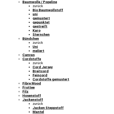
Baumwolle / Popeline
zurück
Bio Baumwollstoff
uni
gemustert
gepunktet
gestreift
Karo
Sternchen
Bündchen
zurück
Uni
meliert
Canvas
Cordstoffe
zurück
Cord Jersey
Breitcord
Feincord
Cordstoffe gemustert
Fibre Mood
Frottee
Filz
Hosenstoff
Jackenstoff
zurück
Jacken Steppstoff
Mantel