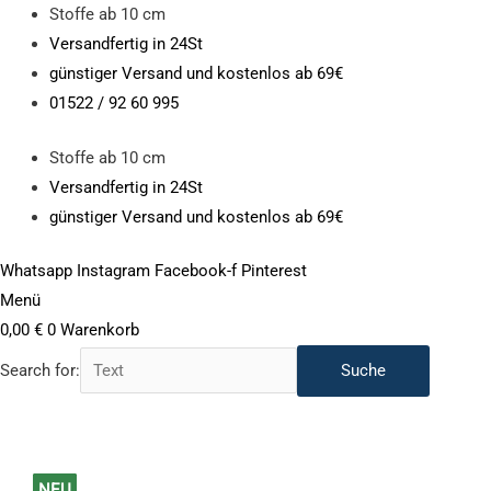
Zum
Stoffe ab 10 cm
Inhalt
Versandfertig in 24St
springen
günstiger Versand und kostenlos ab 69€
01522 / 92 60 995
Stoffe ab 10 cm
Versandfertig in 24St
günstiger Versand und kostenlos ab 69€
Whatsapp
Instagram
Facebook-f
Pinterest
Menü
0,00
€
0
Warenkorb
Search for:
SOFT
NEU
NEU
NEU
NEU
NEU
NEU
NEU
NEU
NEU
NEU
NEU
NEU
NEU