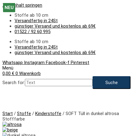
Zum Inhalt springen
NEU
NEU
NEU
NEU
NEU
NEU
NEU
NEU
NEU
NEU
NEU
NEU
Stoffe ab 10 cm
Versandfertig in 24St
günstiger Versand und kostenlos ab 69€
01522 / 92 60 995
Stoffe ab 10 cm
Versandfertig in 24St
günstiger Versand und kostenlos ab 69€
Whatsapp
Instagram
Facebook-f
Pinterest
Menü
0,00
€
0
Warenkorb
Search for:
NEU
Start
/
Stoffe
/
Kinderstoffe
/ SOFT Tüll in dunkel altrosa
Stofffarbe