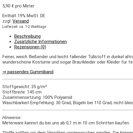
5,90
€
pro Meter
Enthält 19% MwSt. DE
zzgl.
Versand
Lieferzeit: ca. 1-2 Werktage
Beschreibung
Zusätzliche Informationen
Rezensionen (0)
Feiner, weich fließender und leicht fallender Tüllstoff in dunkel al
wunderschöne Kostüme und sogar Brautkleider oder Kleider für fes
⇒ passendes Gummiband
Stoffgewicht: 35 g/m²
Stoffbreite: 145 cm
Zusammensetzung: 100% Polyamid
Waschbarkeit Empfehlung: 30 Grad, Bügeln bei 110 Grad, nicht blei
Hinweise:
Meterware kannst du bei uns ab 0,1 m in 10 cm Schritten kaufen.
Stoffe sollten vor dem Vernähen vorgewaschen werden. Sie könne