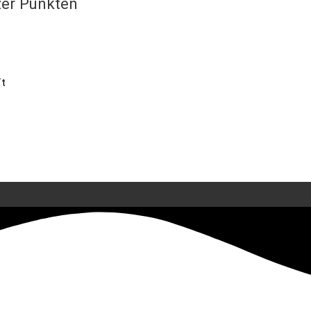
zer Punkten
ft