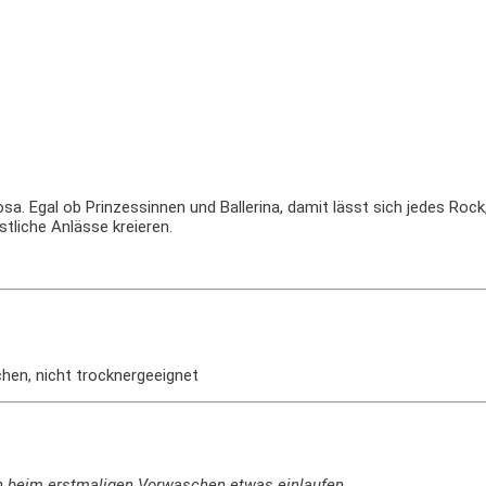
trosa. Egal ob Prinzessinnen und Ballerina, damit lässt sich jedes Rock
tliche Anlässe kreieren.
chen, nicht trocknergeeignet
n beim erstmaligen Vorwaschen etwas einlaufen.